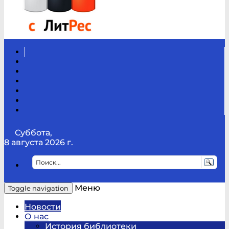
Вконтакте
Канал
Youtube
ТикТок
RSS
Telegram
Карта
сайта
Канал
RUTUBE
Суббота,
8 августа 2026 г.
Меню
Toggle navigation
Новости
О нас
История библиотеки