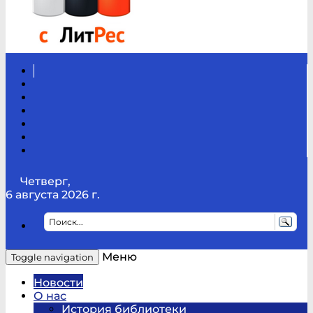
Вконтакте
Канал
Youtube
ТикТок
RSS
Telegram
Карта
сайта
Канал
RUTUBE
Четверг,
6 августа 2026 г.
Меню
Toggle navigation
Новости
О нас
История библиотеки