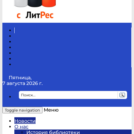
Вконтакте
Канал
Youtube
ТикТок
RSS
Telegram
Карта
сайта
Канал
RUTUBE
Пятница,
7 августа 2026 г.
Меню
Toggle navigation
Новости
О нас
История библиотеки