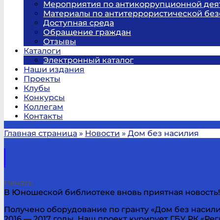
Мероприятия по антикоррупционной дея
Материалы по антитеррористической без
Доступная среда
Обращение граждан
Отзывы
Каталоги
Электронный каталог
Наши издания
Проекты
Клубы
Конкурсы
Коллегам
Контакты
Главная страница
»
Новости
»
Дом без насилия
Печать
В Юношеской библиотеке вновь приятная новость!
Получено оборудование по гранту «Дом без насили
2016 — 2017 годы. Наш проект курирует ГБУ РК «Ре