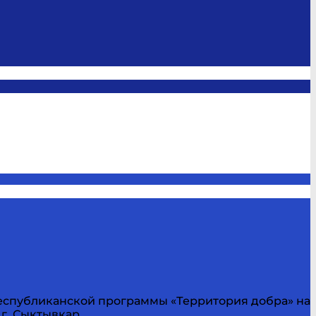
 республиканской программы «Территория добра» на
г. Сыктывкар.