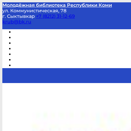
Молодёжная библиотека Республики Коми
ул. Коммунистическая, 78
г. Сыктывкар
+7 (8212) 31-12-69
krub@bk.ru
Виртуальная справка
В помощь студенту и школьнику
Виртуальные выставки
Мероприятия по заявкам
Часто задаваемые вопросы
Обратная связь
Отзывы