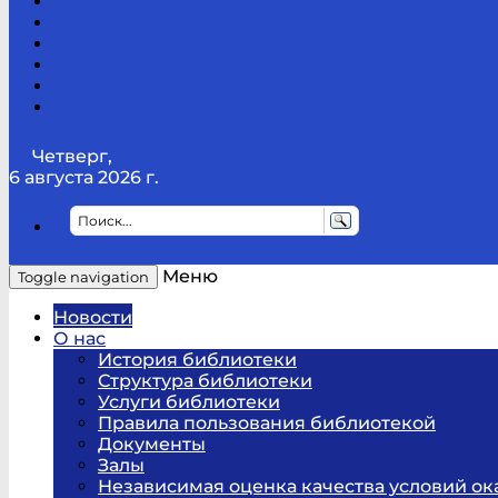
Канал
Youtube
ТикТок
RSS
Telegram
Карта
сайта
Канал
RUTUBE
Четверг,
6 августа 2026 г.
Меню
Toggle navigation
Новости
О нас
История библиотеки
Структура библиотеки
Услуги библиотеки
Правила пользования библиотекой
Документы
Залы
Независимая оценка качества условий ок