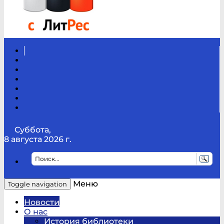
Вконтакте
Канал
Youtube
ТикТок
RSS
Telegram
Карта
сайта
Канал
RUTUBE
Суббота,
8 августа 2026 г.
Меню
Toggle navigation
Новости
О нас
История библиотеки