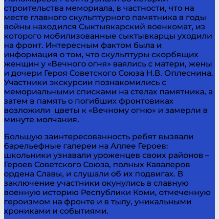
строительства мемориала, в частности, что на
месте главного скульптурного памятника в годы
войны находился Сыктывкарский военкомат, из
которого мобилизованные сыктывкарцы уходили
на фронт. Интересным фактом была и
информация о том, что скульптуры скорбящих
женщин у «Вечного огня» ваялись с матери, жены
и дочери Героя Советского Союза Н.В. Оплеснина.
Участники экскурсии познакомились с
мемориальными списками на стелах памятника, а
затем в память о погибших фронтовиках
возложили цветы к «Вечному огню» и замерли в
минуте молчания.
Большую заинтересованность ребят вызвали
барельефные галереи на Аллее Героев:
школьники узнавали уроженцев своих районов –
Героев Советского Союза, полных Кавалеров
ордена Славы, и слушали об их подвигах. В
заключение участники окунулись в славную
военную историю Республики Коми, отмеченную
героизмом на фронте и в тылу, уникальными
хрониками и событиями.