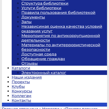
Структура библиотеки
Услуги библиотеки
Правила пользования библиотекой
Документы
Залы
Независимая оценка качества условий
оказания услуг
Мероприятия по антикоррупционной
деятельности
Материалы по антитеррористической
безопасности
Доступная среда
Обращение граждан
Отзывы
Каталоги
Электронный каталог
Наши издания
Проекты
Клубы
Конкурсы
Коллегам
Контакты
Главная страница
»
Новости
»
«Памяти павших –