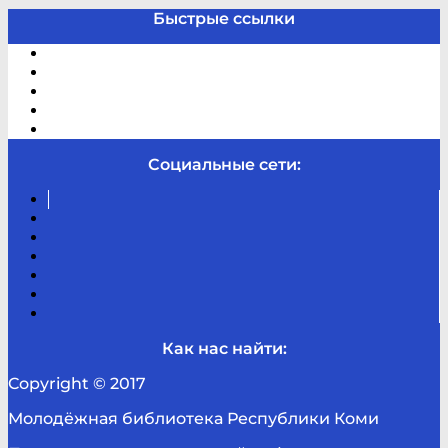
Быстрые ссылки
Электронный каталог
В помощь студенту и школьнику
Виртуальная справка
Отзывы
Контакты
Социальные сети:
Вконтакте
Канал
Youtube
ТикТок
RSS
Telegram
Карта
сайта
Канал
RUTUBE
Как нас найти:
Copyright © 2017
Молодёжная библиотека Республики Коми