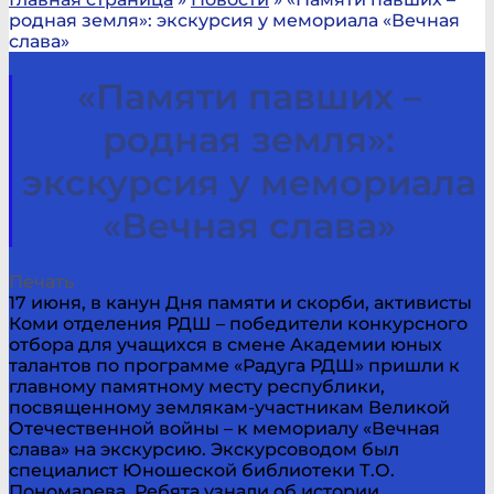
родная земля»: экскурсия у мемориала «Вечная
слава»
«Памяти павших –
родная земля»:
экскурсия у мемориала
«Вечная слава»
Печать
17 июня, в канун Дня памяти и скорби, активисты
Коми отделения РДШ – победители конкурсного
отбора для учащихся в смене Академии юных
талантов по программе «Радуга РДШ» пришли к
главному памятному месту республики,
посвященному землякам-участникам Великой
Отечественной войны – к мемориалу «Вечная
слава» на экскурсию. Экскурсоводом был
специалист Юношеской библиотеки Т.О.
Пономарева. Ребята узнали об истории