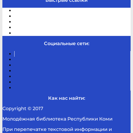
Быстрые ссылки
Электронный каталог
В помощь студенту и школьнику
Виртуальная справка
Отзывы
Контакты
Социальные сети:
Вконтакте
Канал
Youtube
ТикТок
RSS
Telegram
Карта
сайта
Канал
RUTUBE
Как нас найти:
Copyright © 2017
Молодёжная библиотека Республики Коми
При перепечатке текстовой информации и