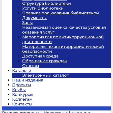
Структура библиотеки
Услуги библиотеки
Правила пользования библиотекой
Документы
Залы
Независимая оценка качества условий
оказания услуг
Мероприятия по антикоррупционной
деятельности
Материалы по антитеррористической
безопасности
Доступная среда
Обращение граждан
Отзывы
Каталоги
Электронный каталог
Наши издания
Проекты
Клубы
Конкурсы
Коллегам
Контакты
Главная страница
»
Новости
»
«Фанфикшн –