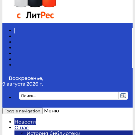
Вконтакте
Канал
Youtube
ТикТок
RSS
Telegram
Карта
сайта
Канал
RUTUBE
Воскресенье,
9 августа 2026 г.
Меню
Toggle navigation
Новости
О нас
История библиотеки