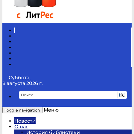
Вконтакте
Канал
Youtube
ТикТок
RSS
Telegram
Карта
сайта
Канал
RUTUBE
Суббота,
8 августа 2026 г.
Меню
Toggle navigation
Новости
О нас
История библиотеки