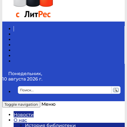
Вконтакте
Канал
Youtube
ТикТок
RSS
Telegram
Карта
сайта
Канал
RUTUBE
Понедельник,
10 августа 2026 г.
Меню
Toggle navigation
Новости
О нас
История библиотеки