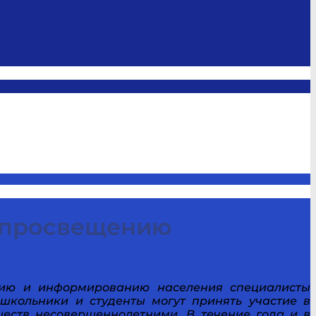
 просвещению
нию и информированию населения специалисты
школьники и студенты могут принять участие в
еств несовершеннолетними. В течение года и в