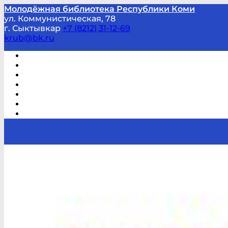
Молодёжная библиотека Республики Коми
ул. Коммунистическая, 78
г. Сыктывкар
+7 (8212) 31-12-69
krub@bk.ru
Виртуальная справка
В помощь студенту и школьнику
Виртуальные выставки
Мероприятия по заявкам
Часто задаваемые вопросы
Обратная связь
Отзывы