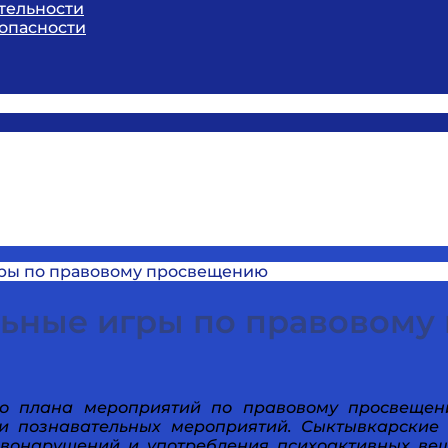
тельности
опасности
гры по правовому просвещению
льные игры по правовому
го плана мероприятий по правовому просвеще
 и познавательных мероприятий.
Сыктывкарские 
авонарушений и употребления психоактивных вещ