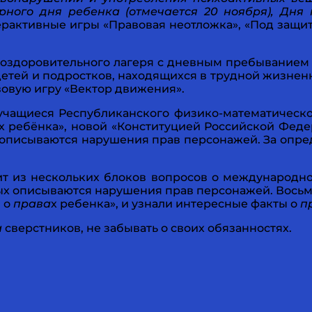
ого дня ребенка (отмечается 20 ноября), Дня п
рактивные игры «Правовая неотложка», «Под защито
 оздоровительного лагеря с дневным пребыванием
детей и подростков, находящихся в трудной жизнен
овую игру «Вектор движения».
чащиеся Республиканского физико-математическог
х ребёнка», новой «Конституцией Российской Фед
 описываются нарушения прав персонажей. За опр
ит из нескольких блоков вопросов о международно
рых описываются нарушения прав персонажей. Вось
я о
права
х ребенка», и узнали интересные факты о
п
а
сверстников, не забывать о своих обязанностях.