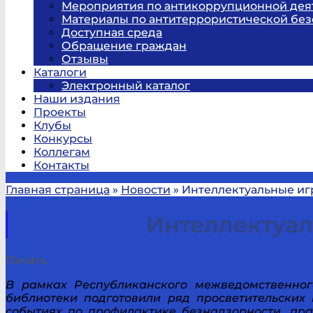
Мероприятия по антикоррупционной дея
Материалы по антитеррористической без
Доступная среда
Обращение граждан
Отзывы
Каталоги
Электронный каталог
Наши издания
Проекты
Клубы
Конкурсы
Коллегам
Контакты
Главная страница
»
Новости
»
Интеллектуальные и
Интеллектуа
Печать
В рамках Республиканского межведомственно
библиотеки подготовили ряд просветительских
событиях по профилактике безнадзорности, пр