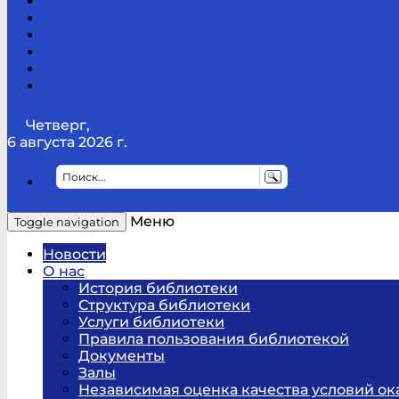
Канал
Youtube
ТикТок
RSS
Telegram
Карта
сайта
Канал
RUTUBE
Четверг,
6 августа 2026 г.
Меню
Toggle navigation
Новости
О нас
История библиотеки
Структура библиотеки
Услуги библиотеки
Правила пользования библиотекой
Документы
Залы
Независимая оценка качества условий ок