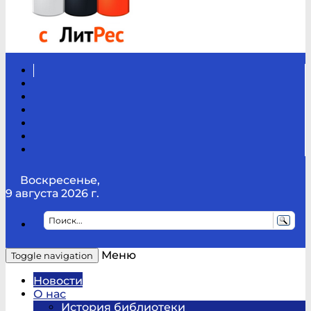
Вконтакте
Канал
Youtube
ТикТок
RSS
Telegram
Карта
сайта
Канал
RUTUBE
Воскресенье,
9 августа 2026 г.
Меню
Toggle navigation
Новости
О нас
История библиотеки