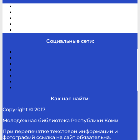
Электронный каталог
В помощь студенту и школьнику
Виртуальная справка
Отзывы
Контакты
Социальные сети:
Вконтакте
Канал
Youtube
ТикТок
RSS
Telegram
Карта
сайта
Канал
RUTUBE
Как нас найти:
Copyright © 2017
Молодёжная библиотека Республики Коми
При перепечатке текстовой информации и
фотографий ссылка на сайт обязательна.