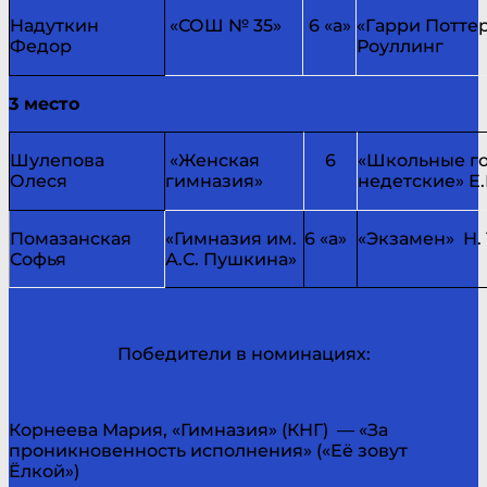
Надуткин
«СОШ № 35»
6 «а»
«Гарри Поттер
Федор
Роуллинг
3 место
Шулепова
«Женская
6
«Школьные г
Олеся
гимназия»
недетские» Е
Помазанская
«Гимназия им.
6 «а»
«Экзамен» Н.
Софья
А.С. Пушкина»
Победители в номинациях:
Корнеева Мария, «Гимназия» (КНГ) — «За
проникновенность исполнения» («Её зовут
Ёлкой»)