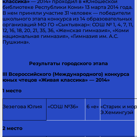
классика»
— 2014» проходил в
«
Юношеской
библиотеке Республики Коми» 13 марта 2014 года.
В нем приняли участие 31 человек — победители
школьного этапа конкурса из 14 образовательных
организаций МО ГО «Сыктывкар»: СОШ № 1, 4, 7, 11,
12, 16, 18, 20, 21, 35, 36, «Женская гимназия», «Коми
национальная гимназия», «Гимназия им. А.С.
Пушкина».
Результаты городского этапа
III
Всероссийского (Международного) конкурса
юных чтецов «Живая классика» — 2014»
1 место
Зезегова Юлия
«СОШ №36»
6 «е»
«Старик и мо
Э.Хемингуэй
2 место