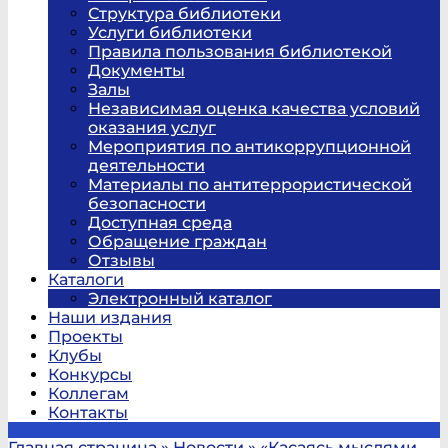
Структура библиотеки
Услуги библиотеки
Правила пользования библиотекой
Документы
Залы
Независимая оценка качества условий
оказания услуг
Мероприятия по антикоррупционной
деятельности
Материалы по антитеррористической
безопасности
Доступная среда
Обращение граждан
Отзывы
Каталоги
Электронный каталог
Наши издания
Проекты
Клубы
Конкурсы
Коллегам
Контакты
Главная страница
»
Новости
»
«Касаясь мыслями