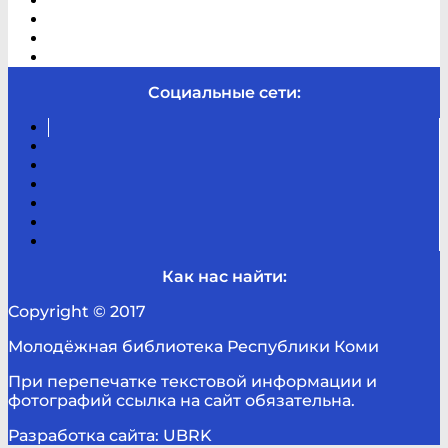
В помощь студенту и школьнику
Виртуальная справка
Отзывы
Контакты
Социальные сети:
Вконтакте
Канал
Youtube
ТикТок
RSS
Telegram
Карта
сайта
Канал
RUTUBE
Как нас найти:
Copyright © 2017
Молодёжная библиотека Республики Коми
При перепечатке текстовой информации и
фотографий ссылка на сайт обязательна.
Разработка сайта: UBRK