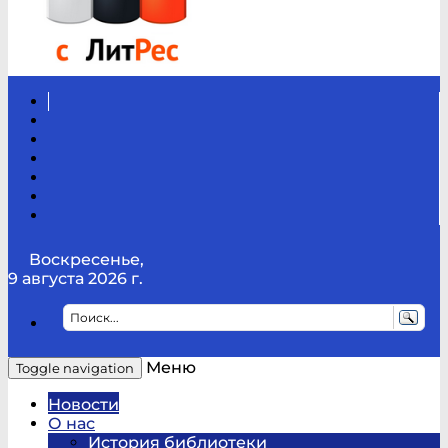
Вконтакте
Канал
Youtube
ТикТок
RSS
Telegram
Карта
сайта
Канал
RUTUBE
Воскресенье,
9 августа 2026 г.
Меню
Toggle navigation
Новости
О нас
История библиотеки