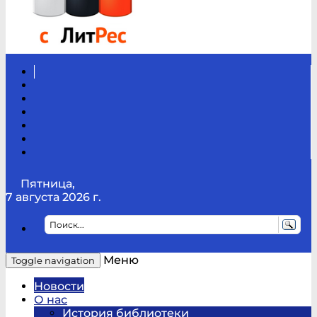
Вконтакте
Канал
Youtube
ТикТок
RSS
Telegram
Карта
сайта
Канал
RUTUBE
Пятница,
7 августа 2026 г.
Меню
Toggle navigation
Новости
О нас
История библиотеки