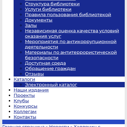
Структура библиотеки
Услуги библиотеки
Правила пользования библиотекой
Документы
Залы
Независимая оценка качества условий
оказания услуг
Мероприятия по антикоррупционной
деятельности
Материалы по антитеррористической
безопасности
Доступная среда
Обращение граждан
Отзывы
Каталоги
Электронный каталог
Наши издания
Проекты
Клубы
Конкурсы
Коллегам
Контакты
Главная страница
»
Новости
»
Хэллоуин c