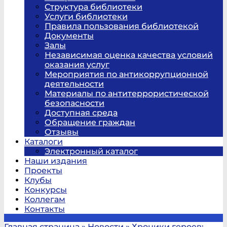
Структура библиотеки
Услуги библиотеки
Правила пользования библиотекой
Документы
Залы
Независимая оценка качества условий
оказания услуг
Мероприятия по антикоррупционной
деятельности
Материалы по антитеррористической
безопасности
Доступная среда
Обращение граждан
Отзывы
Каталоги
Электронный каталог
Наши издания
Проекты
Клубы
Конкурсы
Коллегам
Контакты
Главная страница
»
Новости
»
Хроники героев: