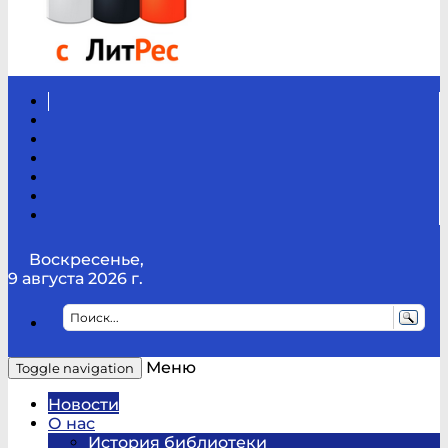
Вконтакте
Канал
Youtube
ТикТок
RSS
Telegram
Карта
сайта
Канал
RUTUBE
Воскресенье,
9 августа 2026 г.
Меню
Toggle navigation
Новости
О нас
История библиотеки