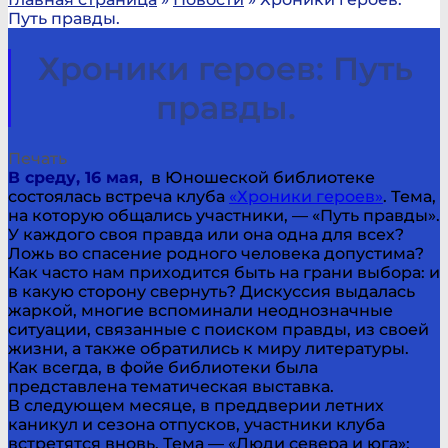
Путь правды.
Хроники героев: Путь
правды.
Печать
В среду, 16 мая
, в Юношеской библиотеке
состоялась встреча клуба
«Хроники героев»
. Тема,
на которую общались участники, — «Путь правды».
У каждого своя правда или она одна для всех?
Ложь во спасение родного человека допустима?
Как часто нам приходится быть на грани выбора: и
в какую сторону свернуть? Дискуссия выдалась
жаркой, многие вспоминали неоднозначные
ситуации, связанные с поиском правды, из своей
жизни, а также обратились к миру литературы.
Как всегда, в фойе библиотеки была
представлена тематическая выставка.
В следующем месяце, в преддверии летних
каникул и сезона отпусков, участники клуба
встретятся вновь. Тема — «Люди севера и юга»: