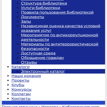
Структура библиотеки
Услуги библиотеки
Правила пользования библиотекой
Документы
Залы
Независимая оценка качества условий
оказания услуг
Мероприятия по антикоррупционной
деятельности
Материалы по антитеррористической
безопасности
Доступная среда
Обращение граждан
Отзывы
Каталоги
Электронный каталог
Наши издания
Проекты
Клубы
Конкурсы
Коллегам
Контакты
Главная страница
»
Новости
»
Киберграмотность