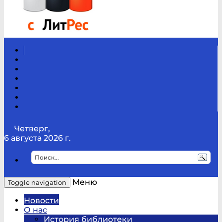
Вконтакте
Канал
Youtube
ТикТок
RSS
Telegram
Карта
сайта
Канал
RUTUBE
Четверг,
6 августа 2026 г.
Меню
Toggle navigation
Новости
О нас
История библиотеки