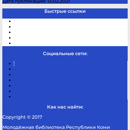
Дата публикации: 13.02.2021
Быстрые ссылки
Электронный каталог
В помощь студенту и школьнику
Виртуальная справка
Отзывы
Контакты
Социальные сети:
Вконтакте
Канал
Youtube
ТикТок
RSS
Telegram
Карта
сайта
Канал
RUTUBE
Как нас найти:
Copyright © 2017
Молодёжная библиотека Республики Коми