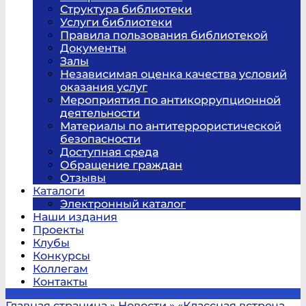
Структура библиотеки
Услуги библиотеки
Правила пользования библиотекой
Документы
Залы
Независимая оценка качества условий
оказания услуг
Мероприятия по антикоррупционной
деятельности
Материалы по антитеррористической
безопасности
Доступная среда
Обращение граждан
Отзывы
Каталоги
Электронный каталог
Наши издания
Проекты
Клубы
Конкурсы
Коллегам
Контакты
Главная страница
»
Новости
»
«Классная встреча