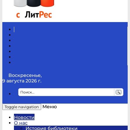
Вконтакте
Канал
Youtube
ТикТок
RSS
Telegram
Карта
сайта
Канал
RUTUBE
Воскресенье,
9 августа 2026 г.
Меню
Toggle navigation
Новости
О нас
История библиотеки