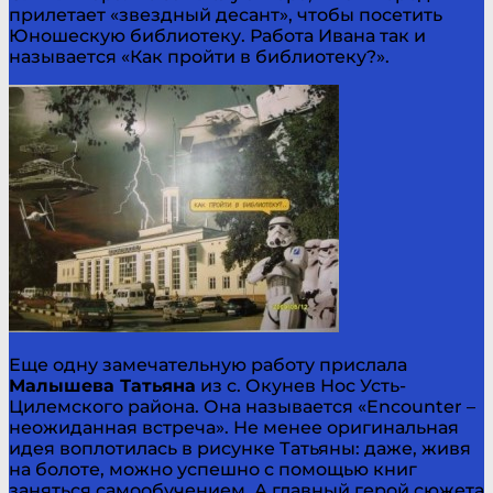
прилетает «звездный десант», чтобы посетить
Юношескую библиотеку. Работа Ивана так и
называется «Как пройти в библиотеку?».
Еще одну замечательную работу прислала
Малышева Татьяна
из с. Окунев Нос Усть-
Цилемского района. Она называется «Encounter –
неожиданная встреча». Не менее оригинальная
идея воплотилась в рисунке Татьяны: даже, живя
на болоте, можно успешно с помощью книг
заняться самообучением. А главный герой сюжета