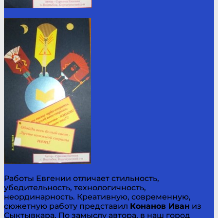
Работы Евгении отличает стильность,
убедительность, технологичность,
неординарность. Креативную, современную,
сюжетную работу представил
Конанов Иван
из
Сыктывкара. По замыслу автора, в наш город