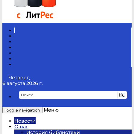
Вконтакте
Канал
Youtube
ТикТок
RSS
Telegram
Карта
сайта
Канал
RUTUBE
Четверг,
6 августа 2026 г.
Меню
Toggle navigation
Новости
О нас
История библиотеки