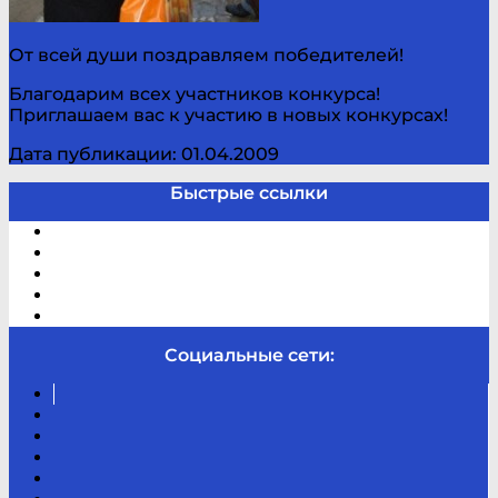
От всей души поздравляем победителей!
Благодарим всех участников конкурса!
Приглашаем вас к участию в новых конкурсах!
Дата публикации: 01.04.2009
Быстрые ссылки
Электронный каталог
В помощь студенту и школьнику
Виртуальная справка
Отзывы
Контакты
Социальные сети:
Вконтакте
Канал
Youtube
ТикТок
RSS
Telegram