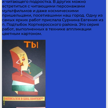
и читающего подростка. В других можно
встретиться с читающими персонажами
мультфильмов и даже космическими
пришельцами, посетившими наш город. Одну из
самых ярких работ прислала Сурнина Евгения из
п. Подтыбок Корткеросского района. Это серия
работ, выполненных в технике аппликации
цветным картоном.