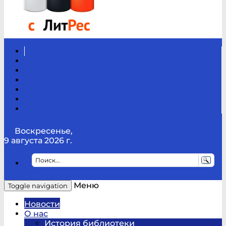
Вконтакте
Канал
Youtube
ТикТок
RSS
Telegram
Карта
сайта
Канал
RUTUBE
Воскресенье,
9 августа 2026 г.
Меню
Toggle navigation
Новости
О нас
История библиотеки