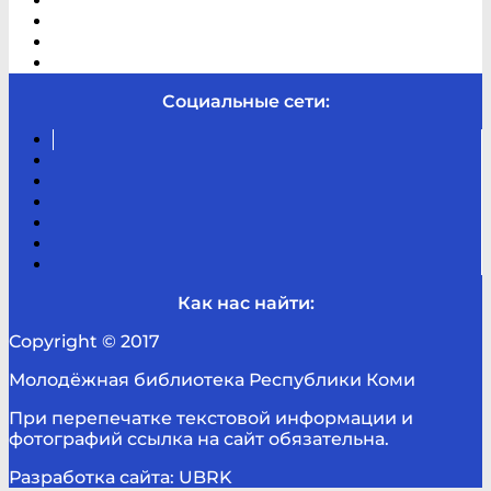
В помощь студенту и школьнику
Виртуальная справка
Отзывы
Контакты
Социальные сети:
Вконтакте
Канал
Youtube
ТикТок
RSS
Telegram
Карта
сайта
Канал
RUTUBE
Как нас найти:
Copyright © 2017
Молодёжная библиотека Республики Коми
При перепечатке текстовой информации и
фотографий ссылка на сайт обязательна.
Разработка сайта: UBRK