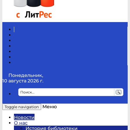
Вконтакте
Канал
Youtube
ТикТок
RSS
Telegram
Карта
сайта
Канал
RUTUBE
Понедельник,
10 августа 2026 г.
Меню
Toggle navigation
Новости
О нас
История библиотеки