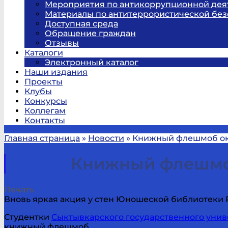
Мероприятия по антикоррупционной дея
Материалы по антитеррористической без
Доступная среда
Обращение граждан
Отзывы
Каталоги
Электронный каталог
Наши издания
Проекты
Клубы
Конкурсы
Коллегам
Контакты
Главная страница
»
Новости
»
Книжный флешмоб ок
Книжный флешмоб
Печать
Вновь яркая акция у стен Юношеской библиотеки 
Студентки
Сыктывкарского государственного унив
книжный флешмоб.