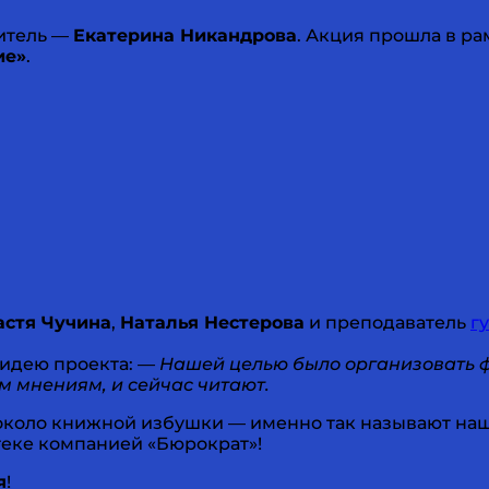
итель —
Екатерина Никандрова
. Акция прошла в ра
ие»
.
астя Чучина
,
Наталья Нестерова
и преподаватель
г
идею проекта:
— Нашей целью было организовать ф
м мнениям, и сейчас читают.
 около книжной избушки — именно так называют на
еке компанией «Бюрократ»!
я
!