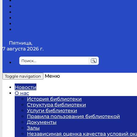
Канал
Youtube
ТикТок
RSS
Telegram
Карта
сайта
Канал
RUTUBE
Пятница,
7 августа 2026 г.
Меню
Toggle navigation
Новости
О нас
История библиотеки
Структура библиотеки
Услуги библиотеки
Правила пользования библиотекой
Документы
Залы
Независимая оценка качества условий ок