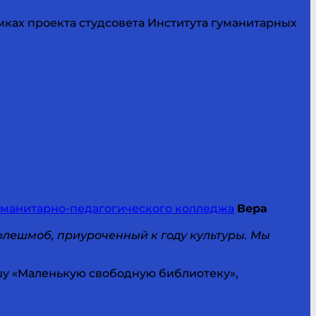
мках проекта студсовета Института гуманитарных
уманитарно-педагогического колледжа
Вера
лешмоб, приуроченный к году культуры. Мы
шу «Маленькую свободную библиотеку»,