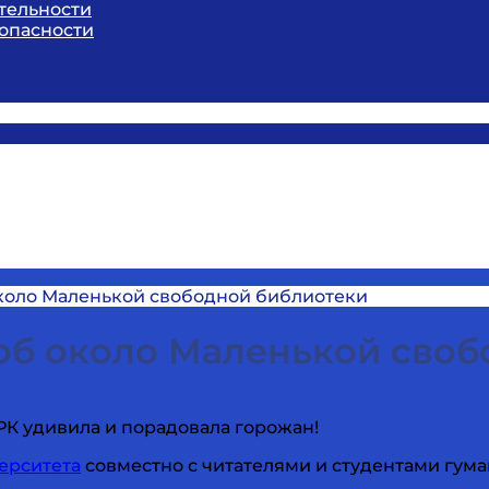
тельности
опасности
оло Маленькой свободной библиотеки
 около Маленькой своб
РК удивила и порадовала горожан!
ерситета
совместно с читателями и студентами гум