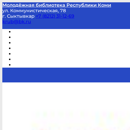
Молодёжная библиотека Республики Коми
ул. Коммунистическая, 78
г. Сыктывкар
+7 (8212) 31-12-69
krub@bk.ru
Виртуальная справка
В помощь студенту и школьнику
Виртуальные выставки
Мероприятия по заявкам
Часто задаваемые вопросы
Обратная связь
Отзывы