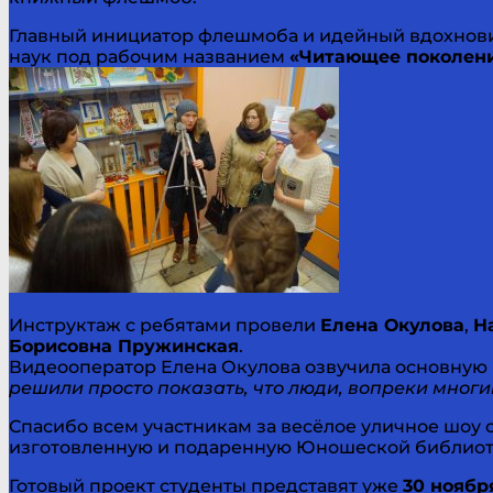
Главный инициатор флешмоба и идейный вдохнов
наук под рабочим названием
«Читающее поколен
Инструктаж с ребятами провели
Елена Окулова
,
Н
Борисовна Пружинская
.
Видеооператор Елена Окулова озвучила основную 
решили просто показать, что люди, вопреки многи
Спасибо всем участникам за весёлое уличное шоу
изготовленную и подаренную Юношеской библиот
Готовый проект студенты представят уже
30 ноябр