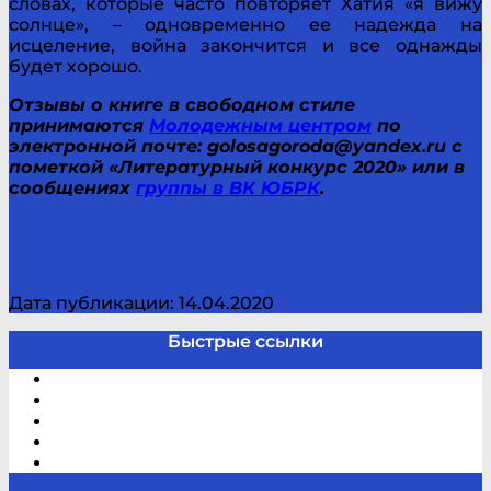
словах, которые часто повторяет Хатия «я вижу
солнце», – одновременно ее надежда на
исцеление, война закончится и все однажды
будет хорошо.
Отзывы о книге в свободном стиле
принимаются
Молодежным центром
по
электронной почте: golosagoroda@yandex.ru с
пометкой «Литературный конкурс 2020» или в
сообщениях
группы в ВК ЮБРК
.
Дата публикации: 14.04.2020
Быстрые ссылки
Электронный каталог
В помощь студенту и школьнику
Виртуальная справка
Отзывы
Контакты