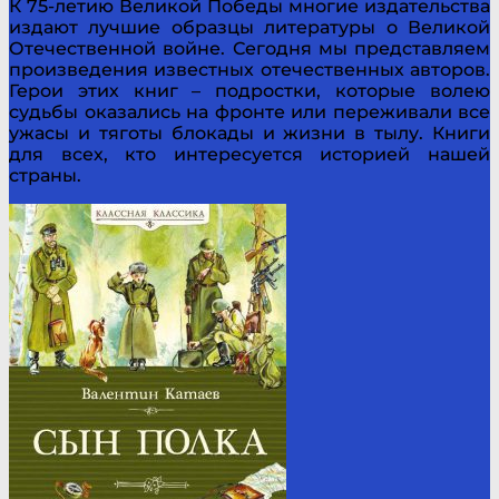
К 75-летию Великой Победы многие издательства
издают лучшие образцы литературы о Великой
Отечественной войне. Сегодня мы представляем
произведения известных отечественных авторов.
Герои этих книг – подростки, которые волею
судьбы оказались на фронте или переживали все
ужасы и тяготы блокады и жизни в тылу. Книги
для всех, кто интересуется историей нашей
страны.