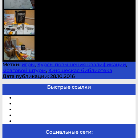
Метки:
игры
,
Курсы повышения квалификации
,
мозговой штурм
,
Юношеская библиотека
Дата публикации: 28.10.2016
Быстрые ссылки
Электронный каталог
В помощь студенту и школьнику
Виртуальная справка
Отзывы
Контакты
Социальные сети: