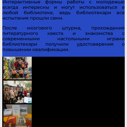
Интерактивные формы работы с молодежью
всегда интересны и могут использоваться в
любой библиотеке, ведь библиотекари все
испытания прошли сами.
После мозгового штурма, прохождения
литературного квеста и знакомства с
современными настольными играми
библиотекари получили удостоверения о
повышении квалификации.