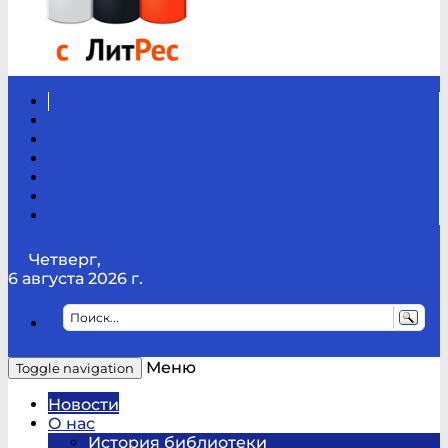
Вконтакте
Канал
Youtube
ТикТок
RSS
Telegram
Карта
сайта
Канал
RUTUBE
Четверг,
6 августа 2026 г.
Меню
Toggle navigation
Новости
О нас
История библиотеки