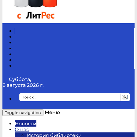
Вконтакте
Канал
Youtube
ТикТок
RSS
Telegram
Карта
сайта
Канал
RUTUBE
Суббота,
8 августа 2026 г.
Меню
Toggle navigation
Новости
О нас
История библиотеки