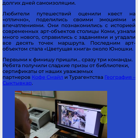
долгих дней самоизоляции.
Любители путешествий оценили квест на
«отлично», поделились своими эмоциями и
впечатлениями. Они познакомились с историей
современных арт-объектов столицы Коми, узнали
много нового, справились с заданиями и угадали
все десять точек маршрута. Последним арт-
объектом стала «Цветущая книга» около Юношки.
Первыми к финишу пришли… сразу три команды.
Ребята получили сладкие призы от библиотеки,
сертификаты от наших уважаемых
партнеров
Кофе Смайл
и Турагентства
География –
Сыктывкар
.