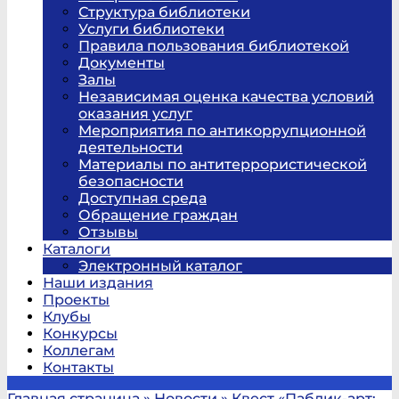
Структура библиотеки
Услуги библиотеки
Правила пользования библиотекой
Документы
Залы
Независимая оценка качества условий
оказания услуг
Мероприятия по антикоррупционной
деятельности
Материалы по антитеррористической
безопасности
Доступная среда
Обращение граждан
Отзывы
Каталоги
Электронный каталог
Наши издания
Проекты
Клубы
Конкурсы
Коллегам
Контакты
Главная страница
»
Новости
»
Квест «Паблик-арт: