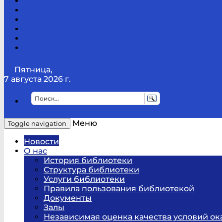
Канал
Youtube
ТикТок
RSS
Telegram
Карта
сайта
Канал
RUTUBE
Пятница,
7 августа 2026 г.
Меню
Toggle navigation
Новости
О нас
История библиотеки
Структура библиотеки
Услуги библиотеки
Правила пользования библиотекой
Документы
Залы
Независимая оценка качества условий ок