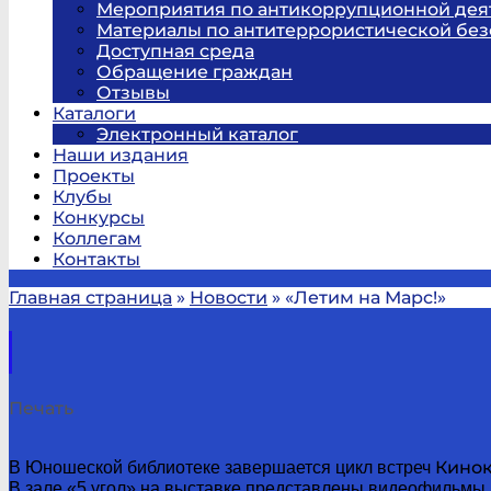
Мероприятия по антикоррупционной дея
Материалы по антитеррористической без
Доступная среда
Обращение граждан
Отзывы
Каталоги
Электронный каталог
Наши издания
Проекты
Клубы
Конкурсы
Коллегам
Контакты
Главная страница
»
Новости
»
«Летим на Марс!»
Печать
Кинок
В Юношеской библиотеке завершается цикл встреч
В зале «5 угол» на выставке представлены видеофильмы, 