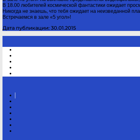
В 18.00 любителей космической фантастики ожидает про
Никогда не знаешь, что тебя ожидает на неизведанной пла
Встречаемся в зале «5 угол»!
Дата публикации: 30.01.2015
Электронный каталог
В помощь студенту и школьнику
Виртуальная справка
Отзывы
Контакты
Вконтакте
Канал
Youtube
ТикТок
RSS
Telegram
Карта
сайта
Канал
RUTUBE