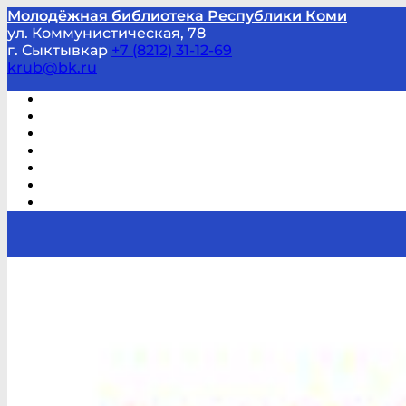
Молодёжная библиотека Республики Коми
ул. Коммунистическая, 78
г. Сыктывкар
+7 (8212) 31-12-69
krub@bk.ru
Виртуальная справка
В помощь студенту и школьнику
Виртуальные выставки
Мероприятия по заявкам
Часто задаваемые вопросы
Обратная связь
Отзывы