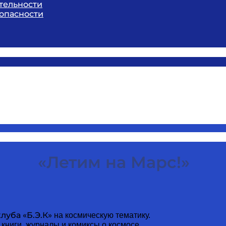
тельности
опасности
«Летим на Марс!»
луба «Б.Э.К»
на космическую тематику.
книги, журналы и комиксы о космосе.