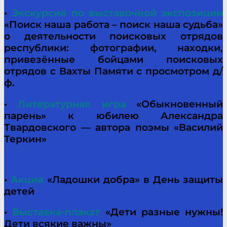
•
Экскурсия по выставочной экспозиции
«Поиск наша работа – поиск наша судьба»
о деятельности поисковых отрядов
республики: фотографии, находки,
привезённые бойцами поисковых
отрядов с Вахты Памяти с просмотром д/
ф.
•
Литературная игра
«Обыкновенный
парень» к юбилею Александра
Твардовского — автора поэмы «Василий
Теркин»
•
Акция
«Ладошки добра» в День защиты
детей
•
Выставка-плакат
«Дети разные нужны!
Дети всякие важны»