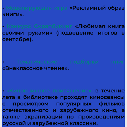
•
Моделирующая игра
«Рекламный образ
книги».
•
Конкурс Скрапбукинг
«Любимая книга
своими руками» (подведение итогов в
сентябре).
•
Тематические подборки книг
«Внеклассное чтение».
•
«Кинокнижное притяжение»:
в течение
лета в библиотеке проходят киносеансы
с просмотром популярных фильмов
отечественного и зарубежного кино, а
также экранизаций по произведениям
русской и зарубежной классики.