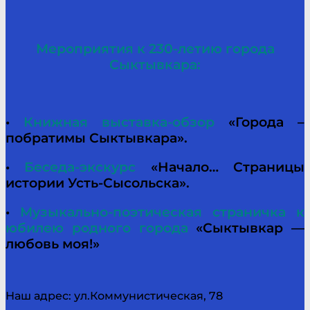
Мероприятия к 230-летию города
Сыктывкара:
•
Книжная выставка-обзор
«Города –
побратимы Сыктывкара».
•
Беседа-экскурс
«Начало… Страницы
истории Усть-Сысольска».
•
Музыкально-поэтическая страничка к
юбилею родного города
«Сыктывкар —
любовь моя!»
Наш адрес: ул.Коммунистическая, 78