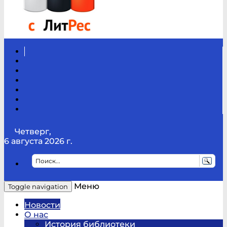
Вконтакте
Канал
Youtube
ТикТок
RSS
Telegram
Карта
сайта
Канал
RUTUBE
Четверг,
6 августа 2026 г.
Меню
Toggle navigation
Новости
О нас
История библиотеки