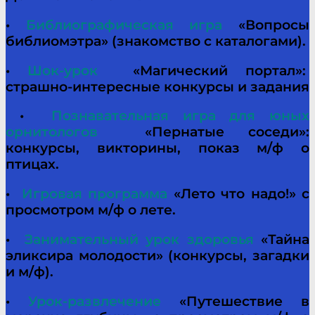
•
Библиографическая игра
«Вопросы
библиомэтра» (знакомство с каталогами).
•
Шок-урок
«
Магический портал»:
страшно-интересные конкурсы и задания
•
Познавательная игра для юных
орнитологов
«Пернатые соседи»:
конкурсы, викторины, показ м/ф о
птицах.
•
Игровая программа
«Лето что надо!» с
просмотром м/ф о лете.
•
Занимательный урок здоровья
«Тайна
эликсира молодости» (конкурсы, загадки
и м/ф).
•
Урок-развлечение
«Путешествие в