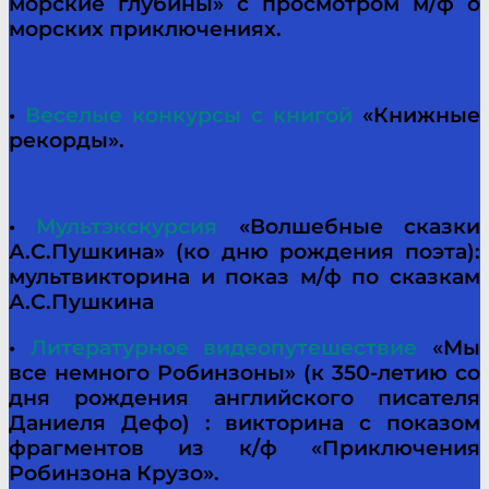
морские глубины» с просмотром м/ф о
морских приключениях.
•
Веселые конкурсы с книгой
«Книжные
рекорды».
•
Мультэкскурсия
«Волшебные сказки
А.С.Пушкина» (ко дню рождения поэта):
мультвикторина и показ м/ф по сказкам
А.С.Пушкина
•
Литературное видеопутешествие
«Мы
все немного Робинзоны» (к 350-летию со
дня рождения английского писателя
Даниеля Дефо) : викторина с показом
фрагментов из к/ф «Приключения
Робинзона Крузо».