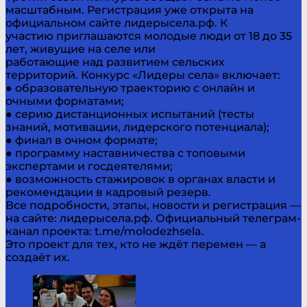
масштабным. Регистрация уже открыта на
официальном сайте лидерысела.рф. К
участию приглашаются молодые люди от 18 до 35
лет, живущие на селе или
работающие над развитием сельских
территорий. Конкурс «Лидеры села» включает:
● образовательную траекторию с онлайн и
очными форматами;
● серию дистанционных испытаний (тесты
знаний, мотивации, лидерского потенциала);
● финал в очном формате;
● программу наставничества с топовыми
экспертами и госдеятелями;
● возможность стажировок в органах власти и
рекомендации в кадровый резерв.
Все подробности, этапы, новости и регистрация —
на сайте: лидерысела.рф. Официальный телеграм-
канал проекта: t.me/molodezhsela.
Это проект для тех, кто не ждёт перемен — а
создаёт их.