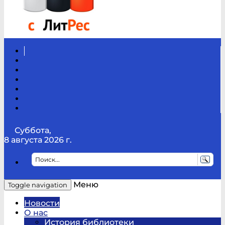
Вконтакте
Канал
Youtube
ТикТок
RSS
Telegram
Карта
сайта
Канал
RUTUBE
Суббота,
8 августа 2026 г.
Меню
Toggle navigation
Новости
О нас
История библиотеки