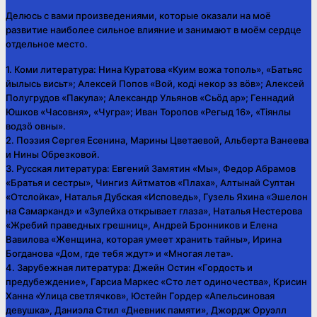
Делюсь с вами произведениями, которые оказали на моё
развитие наиболее сильное влияние и занимают в моём сердце
отдельное место.
1. Коми литература: Н
ина
Куратова «Куим вожа тополь», «Батьяс
йылысь висьт»; А
лексей
Попов «Вой, кодi некор эз вöв»; А
лексей
Полугрудов «Пакула»; А
лександр
Ульянов «Сьöд ар»; Г
еннадий
Юшков «Часовня», «Чугра»; И
ван
Торопов «Регыд 16», «Тiянлы
водзö овны».
2. Поэзия Сергея Есенина, Марины Цветаевой, Альберта Ванеева
и Нины Обрезковой.
3. Русская литература: Е
вгений
Замятин «Мы», Ф
едор
Абрамов
«Братья и сестры», Ч
ингиз
Айтматов «Плаха», А
лтынай
Султан
«Отслойка», Н
аталья
Дубская «Исповедь», Г
узель
Яхина «Эшелон
на Самарканд» и «Зулейха открывает глаза», Н
аталья
Нестерова
«Жребий праведных грешниц», А
ндрей
Бронников и Е
лена
Вавилова «Женщина, которая умеет хранить тайны», И
рина
Богданова «Дом, где тебя ждут» и «Многая лета».
4. Зарубежная литература: Д
жейн
Остин «Гордость и
предубеждение», Г
арсиа
Маркес «Сто лет одиночества», К
рисин
Ханна «Улица светлячков», Ю
стейн
Гордер «Апельсиновая
девушка», Д
аниэла
Стил «Дневник памяти», Дж
ордж
Оруэлл