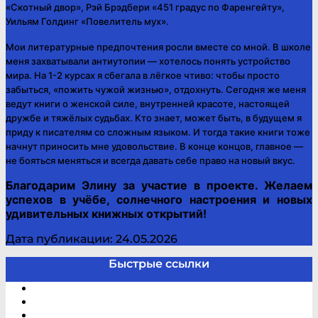
«Скотный двор», Р
эй
Брэдбери «451 градус по Фаренгейту»,
У
ильям
Голдинг «Повелитель мух».
Мои литературные предпочтения росли вместе со мной. В школе
меня захватывали антиутопии — хотелось понять устройство
мира. На 1-2 курсах я сбегала в лёгкое чтиво: чтобы просто
забыться, «пожить чужой жизнью», отдохнуть. Сегодня же меня
ведут книги о женской силе, внутренней красоте, настоящей
дружбе и тяжёлых судьбах. Кто знает, может быть, в будущем я
приду к писателям со сложным языком. И тогда такие книги тоже
начнут приносить мне удовольствие. В конце концов, главное —
не бояться меняться и всегда давать себе право на новый вкус.
Благодарим
Элину
за участие в проекте. Желаем
успехов в учёбе,
солнечного настроения
и новых
удивительных книжных открытий!
Дата публикации: 24.05.2026
Быстрые ссылки
Электронный каталог
В помощь студенту и школьнику
Виртуальная справка