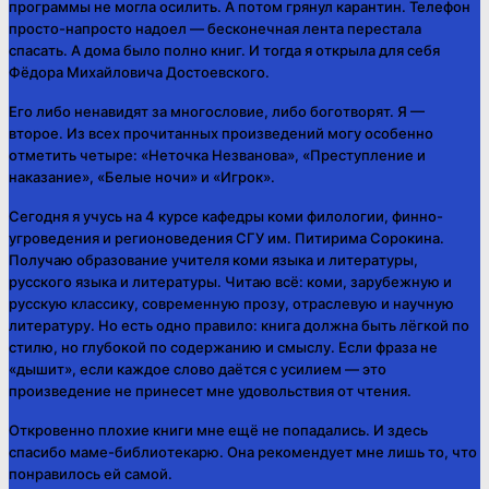
программы не могла осилить. А потом грянул карантин. Телефон
просто-напросто надоел — бесконечная лента перестала
спасать. А дома было полно книг. И тогда я открыла для себя
Фёдора Михайловича Достоевского.
Его либо ненавидят за многословие, либо боготворят. Я —
второе. Из всех прочитанных произведений могу особенно
отметить четыре: «Неточка Незванова», «Преступление и
наказание», «Белые ночи» и «Игрок».
Сегодня я учусь на 4 курсе кафедры коми филологии, финно-
угроведения и регионоведения СГУ им. Питирима Сорокина.
Получаю образование учителя коми языка и литературы,
русского языка и литературы. Читаю всё: коми, зарубежную и
русскую классику, современную прозу, отраслевую и научную
литературу. Но есть одно правило: книга должна быть лёгкой по
стилю, но глубокой по содержанию и смыслу. Если фраза не
«дышит», если каждое слово даётся с усилием — это
произведение не принесет мне удовольствия от чтения.
Откровенно плохие книги мне ещё не попадались. И здесь
спасибо маме-библиотекарю. Она рекомендует мне лишь то, что
понравилось ей самой.