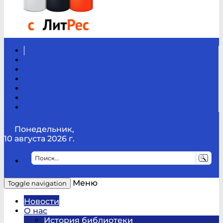
Вконтакте
Канал
Youtube
ТикТок
RSS
Telegram
Карта
сайта
Канал
RUTUBE
Понедельник,
10 августа 2026 г.
Меню
Toggle navigation
Новости
О нас
История библиотеки