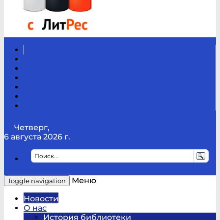
Вконтакте
Канал
Youtube
ТикТок
RSS
Telegram
Карта
сайта
Канал
RUTUBE
Четверг,
6 августа 2026 г.
Меню
Toggle navigation
Новости
О нас
История библиотеки