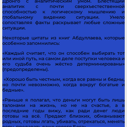
Дронго с аналитическим умом. Блестящий
аналитик с почти сверхъестественной
способностью к логическому мышлению и
глобальному видению ситуации. Умело
сопоставляя факты раскрывает любые сложные
ситуации.
Некоторые цитаты из книг Абдуллаева, которые
особенно запомнились:
«Каждый считает, что он способен выбирать тот
или иной путь, на самом деле поступки человека и
его судьба очень жёстко детерминированы»
(предопределены).
«Хорошо быть честным, когда все равны и бедны,
но почти невозможно, когда вокруг богатые и
бедные».
«Раньше я полагал, что деньги могут быть лишь
талонами на жизнь, но не на счастье, а в
последние годы вижу, как ради денег люди
готовы на всё. Предают близких, обманывают
родных, готовы лгать, убивать, отрекаться, менять
веру, предавать даже своего Бога».