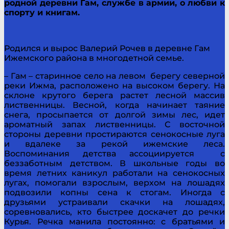
родной деревни Гам, службе в армии, о любви к
спорту и книгам.
Родился и вырос Валерий Рочев в деревне Гам
Ижемского района в многодетной семье.
– Гам – старинное село на левом берегу северной
реки Ижма, расположено на высоком берегу. На
склоне крутого берега растет лесной массив
лиственницы. Весной, когда начинает таяние
снега, просыпается от долгой зимы лес, идет
ароматный запах лиственницы. С восточной
стороны деревни простираются сенокосные луга
и вдалеке за рекой ижемские леса.
Воспоминания детства ассоциируется с
беззаботным детством. В школьные годы во
время летних каникул работали на сенокосных
лугах, помогали взрослым, верхом на лошадях
подвозили копны сена к стогам. Иногда с
друзьями устраивали скачки на лошадях,
соревновались, кто быстрее доскачет до речки
Курья. Речка манила постоянно: с братьями и