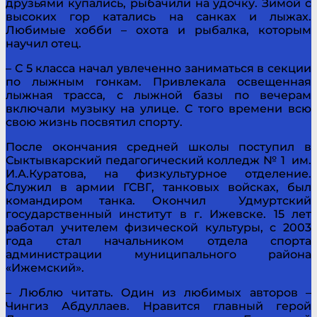
друзьями купались, рыбачили на удочку. Зимой с
высоких гор катались на санках и лыжах.
Любимые хобби – охота и рыбалка, которым
научил отец.
– С 5 класса начал увлеченно заниматься в секции
по лыжным гонкам. Привлекала освещенная
лыжная трасса, с лыжной базы по вечерам
включали музыку на улице. С того времени всю
свою жизнь посвятил спорту.
После окончания средней школы поступил в
Сыктывкарский педагогический колледж № 1 им.
И.А.Куратова, на физкультурное отделение.
Служил в армии ГСВГ, танковых войсках, был
командиром танка. Окончил Удмуртский
государственный институт в г. Ижевске. 15 лет
работал учителем физической культуры, с 2003
года стал начальником отдела спорта
администрации муниципального района
«Ижемский».
– Люблю читать. Один из любимых авторов –
Чингиз Абдуллаев. Нравится главный герой