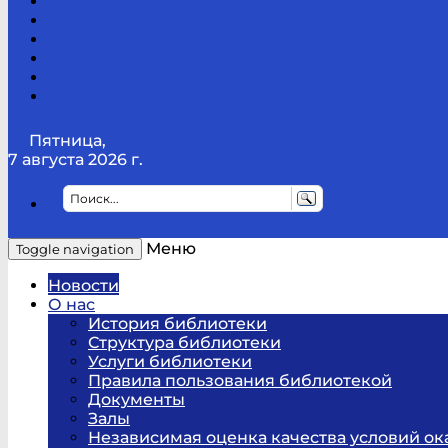
Канал
Youtube
ТикТок
RSS
Telegram
Карта
сайта
Канал
RUTUBE
Пятница,
7 августа 2026 г.
Меню
Toggle navigation
Новости
О нас
История библиотеки
Структура библиотеки
Услуги библиотеки
Правила пользования библиотекой
Документы
Залы
Независимая оценка качества условий ок