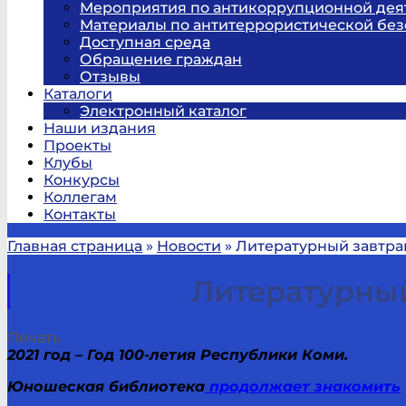
Мероприятия по антикоррупционной дея
Материалы по антитеррористической без
Доступная среда
Обращение граждан
Отзывы
Каталоги
Электронный каталог
Наши издания
Проекты
Клубы
Конкурсы
Коллегам
Контакты
Главная страница
»
Новости
»
Литературный завтра
Литературный
Печать
2021 год – Год 100-летия Республики Коми.
Юношеская библиотека
продолжает знакомить