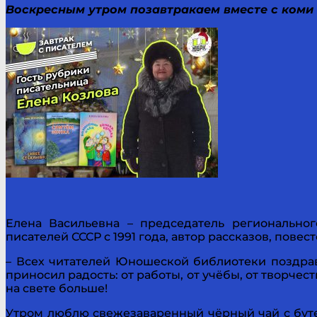
Воскресным утром позавтракаем вместе с коми
Елена Васильевна – председатель регионально
писателей СССР с 1991 года, автор рассказов, повест
– Всех читателей Юношеской библиотеки поздрав
приносил радость: от работы, от учёбы, от творче
на свете больше!
Утром люблю свежезаваренный чёрный чай с буте