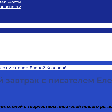
тельности
опасности
к с писателем Еленой Козловой
 завтрак с писателем Ел
читателей с творчеством писателей нашего реги