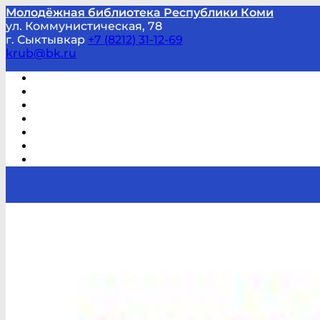
Молодёжная библиотека Республики Коми
ул. Коммунистическая, 78
г. Сыктывкар
+7 (8212) 31-12-69
krub@bk.ru
Виртуальная справка
В помощь студенту и школьнику
Виртуальные выставки
Мероприятия по заявкам
Часто задаваемые вопросы
Обратная связь
Отзывы