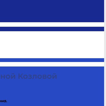
еной Козловой
она.