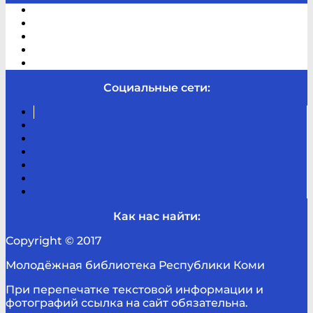
Электронный каталог
В помощь студенту и школьнику
Виртуальная справка
Отзывы
Контакты
Социальные сети:
Вконтакте
Канал
Youtube
ТикТок
RSS
Telegram
Карта
сайта
Канал
RUTUBE
Как нас найти:
Copyright © 2017
Молодёжная библиотека Республики Коми
При перепечатке текстовой информации и
фотографий ссылка на сайт обязательна.