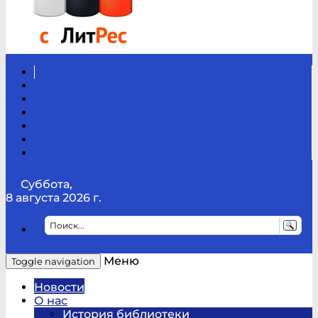
Вконтакте
Канал
Youtube
ТикТок
RSS
Telegram
Карта
сайта
Канал
RUTUBE
Суббота,
8 августа 2026 г.
Меню
Toggle navigation
Новости
О нас
История библиотеки