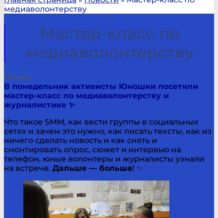
медиаволонтерству
Мастер-класс по
медиаволонтерству
Печать
В понедельник активисты Юношки посетили
мастер-класс по медиаволонтерству и
журналистике ✨
Что такое SMM, как вести группы в социальных
сетях и зачем это нужно, как писать тексты, как из
ничего сделать новость и как снять и
смонтировать опрос, сюжет и интервью на
телефон, юные волонтеры и журналисты узнали
на встрече.
Дальше — больше
! ✨