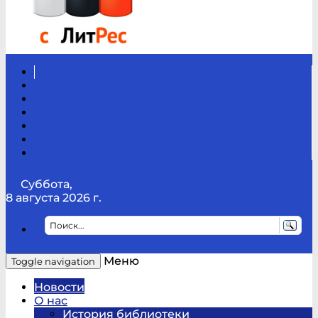
Вконтакте
Канал
Youtube
ТикТок
RSS
Telegram
Карта
сайта
Канал
RUTUBE
Суббота,
8 августа 2026 г.
Меню
Toggle navigation
Новости
О нас
История библиотеки