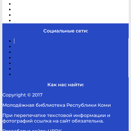
В помощь студенту и школьнику
Виртуальная справка
Отзывы
Контакты
Социальные сети:
Вконтакте
Канал
Youtube
ТикТок
RSS
Telegram
Карта
сайта
Канал
RUTUBE
Как нас найти:
Copyright © 2017
Молодёжная библиотека Республики Коми
При перепечатке текстовой информации и
фотографий ссылка на сайт обязательна.