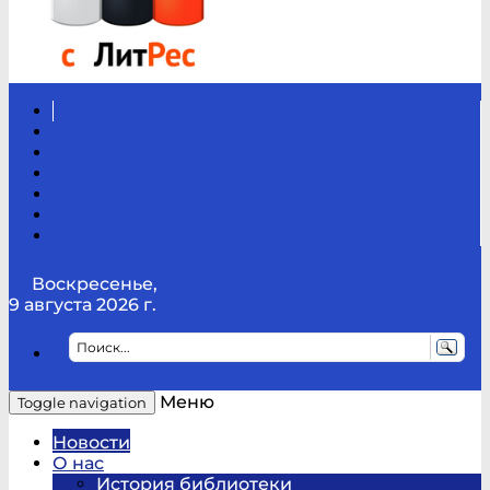
Вконтакте
Канал
Youtube
ТикТок
RSS
Telegram
Карта
сайта
Канал
RUTUBE
Воскресенье,
9 августа 2026 г.
Меню
Toggle navigation
Новости
О нас
История библиотеки