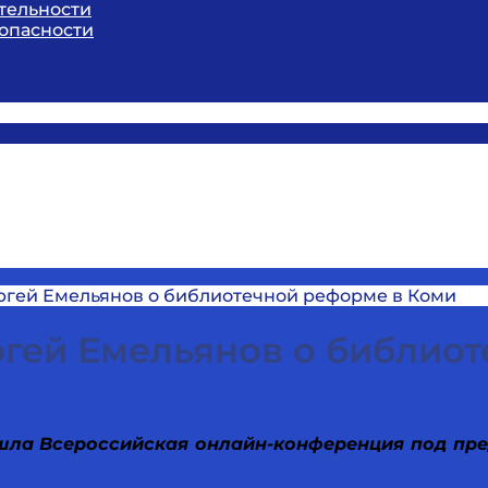
тельности
опасности
ргей Емельянов о библиотечной реформе в Коми
ргей Емельянов о библио
ошла Всероссийская онлайн-конференция под пр