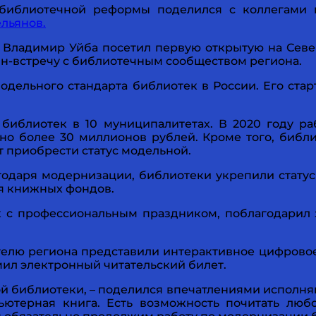
библиотечной реформы поделился с коллегами 
льянов.
Владимир Уйба посетил первую открытую на Сев
н-встречу с библиотечным сообществом региона.
ельного стандарта библиотек в России. Его старт 
 библиотек в 10 муниципалитетах. В 2020 году 
о более 30 миллионов рублей. Кроме того, библ
 приобрести статус модельной.
годаря модернизации, библиотеки укрепили стату
я книжных фондов.
с профессиональным праздником, поблагодарил з
лю региона представили интерактивное цифровое 
ил электронный читательский билет.
 библиотеки, – поделился впечатлениями исполняю
ютерная книга. Есть возможность почитать любо