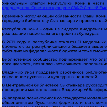
Уникальным опытом Республики Коми в части 
председатель Совета по культуре СЗФО Сергей Еме
Временно исполняющий обязанности Главы Коми 
городскую библиотеку Сыктывкара и провел онлай
Республика Коми – один из лидеров внедрения мод
реализации национального проекта «Культура».
В 2019 году в республике открыты 11 модельных
библиотек из республиканского бюджета выделен
субсидию из федерального бюджета и тоже сможет
Библиотечное сообщество подчеркивает, что бла
посещаемость, появилась возможность пополнени
Владимир Уйба поздравил работников библиотек 
сохранение духовных и культурных ценностей.
В Центральной библиотеке Сыктывкара руководите
проведения мастер-классов. Владимир Уйба оформ
«Я впервые познакомился со стандартом модельной
общепринятом бумажном формате, и есть компь