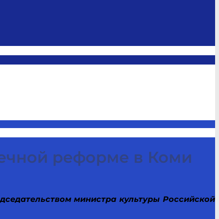
течной реформе в Коми
едседательством министра культуры Российской