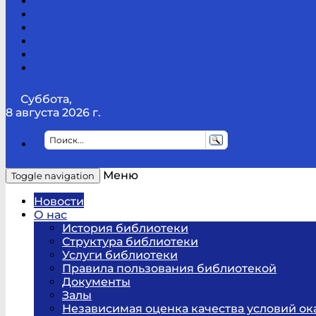
Канал
Youtube
ТикТок
RSS
Telegram
Карта
сайта
Канал
RUTUBE
Суббота,
8 августа 2026 г.
Меню
Toggle navigation
Новости
О нас
История библиотеки
Структура библиотеки
Услуги библиотеки
Правила пользования библиотекой
Документы
Залы
Независимая оценка качества условий ок