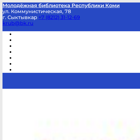
Молодёжная библиотека Республики Коми
ул. Коммунистическая, 78
г. Сыктывкар
+7 (8212) 31-12-69
krub@bk.ru
Виртуальная справка
В помощь студенту и школьнику
Виртуальные выставки
Мероприятия по заявкам
Часто задаваемые вопросы
Обратная связь
Отзывы