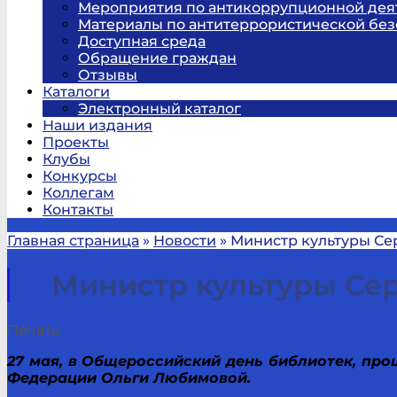
Мероприятия по антикоррупционной дея
Материалы по антитеррористической без
Доступная среда
Обращение граждан
Отзывы
Каталоги
Электронный каталог
Наши издания
Проекты
Клубы
Конкурсы
Коллегам
Контакты
Главная страница
»
Новости
»
Министр культуры Се
Министр культуры Се
Печать
27 мая, в Общероссийский день библиотек, пр
Федерации Ольги Любимовой.