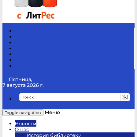
Вконтакте
Канал
Youtube
ТикТок
RSS
Telegram
Карта
сайта
Канал
RUTUBE
Пятница,
7 августа 2026 г.
Меню
Toggle navigation
Новости
О нас
История библиотеки