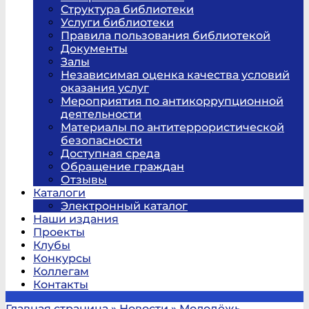
Структура библиотеки
Услуги библиотеки
Правила пользования библиотекой
Документы
Залы
Независимая оценка качества условий
оказания услуг
Мероприятия по антикоррупционной
деятельности
Материалы по антитеррористической
безопасности
Доступная среда
Обращение граждан
Отзывы
Каталоги
Электронный каталог
Наши издания
Проекты
Клубы
Конкурсы
Коллегам
Контакты
Главная страница
»
Новости
»
Молодёжь