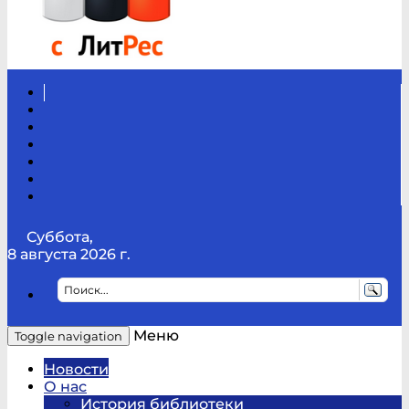
Вконтакте
Канал
Youtube
ТикТок
RSS
Telegram
Карта
сайта
Канал
RUTUBE
Суббота,
8 августа 2026 г.
Меню
Toggle navigation
Новости
О нас
История библиотеки