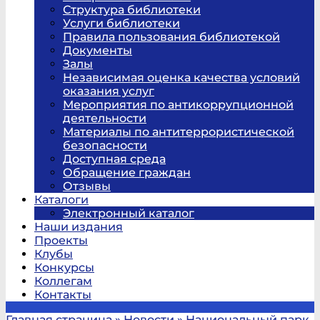
Структура библиотеки
Услуги библиотеки
Правила пользования библиотекой
Документы
Залы
Независимая оценка качества условий
оказания услуг
Мероприятия по антикоррупционной
деятельности
Материалы по антитеррористической
безопасности
Доступная среда
Обращение граждан
Отзывы
Каталоги
Электронный каталог
Наши издания
Проекты
Клубы
Конкурсы
Коллегам
Контакты
Главная страница
»
Новости
»
Национальный парк