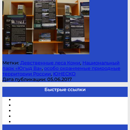
Метки:
Девственные леса Коми
,
Национальный
парк «Югыд Ва»
,
особо охраняемые природные
территории России
,
ЮНЕСКО
Дата публикации: 05.06.2017
Быстрые ссылки
Электронный каталог
В помощь студенту и школьнику
Виртуальная справка
Отзывы
Контакты