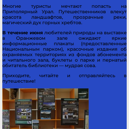
Многие туристы мечтают попасть на
Приполярный Урал. Путешественников влекут
красота ландшафтов, прозрачные реки,
магический дух горных хребтов.
В течение июня
любителей природы на выставке
в Оранжевом зале ожидают яркие
информационные плакаты (предоставленные
Национальным парком), красочные издания об
охраняемых территориях из фондов абонемента
и читального зала, буклеты о парке и пернатый
обитатель библиотеки — мудрая сова.
Приходите, читайте и отправляйтесь в
путешествие!