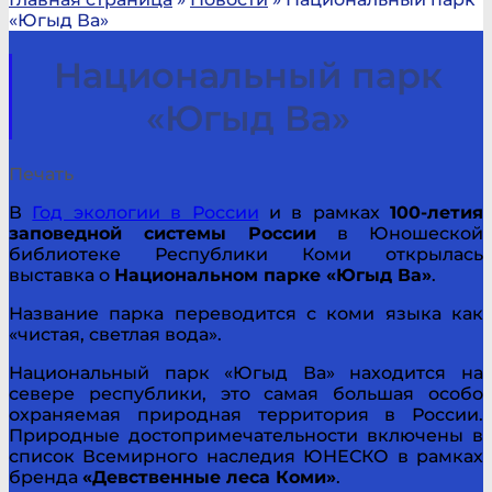
«Югыд Ва»
Национальный парк
«Югыд Ва»
Печать
В
Год экологии в России
и в рамках
100-летия
заповедной системы России
в Юношеской
библиотеке Республики Коми открылась
выставка о
Национальном парке «Югыд Ва»
.
Название парка переводится с коми языка как
«чистая, светлая вода».
Национальный парк «Югыд Ва» находится на
севере республики, это самая большая особо
охраняемая природная территория в России.
Природные достопримечательности включены в
список Всемирного наследия ЮНЕСКО в рамках
бренда
«Девственные леса Коми»
.