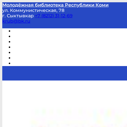
Молодёжная библиотека Республики Коми
ул. Коммунистическая, 78
г. Сыктывкар
+7 (8212) 31-12-69
krub@bk.ru
Виртуальная справка
В помощь студенту и школьнику
Виртуальные выставки
Мероприятия по заявкам
Часто задаваемые вопросы
Обратная связь
Отзывы