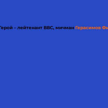
Герой – лейтенант ВВС, мичман
Герасимов Ф