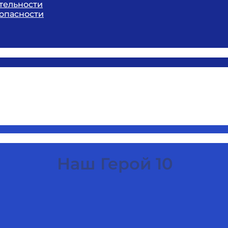
тельности
опасности
Наш Герой 10