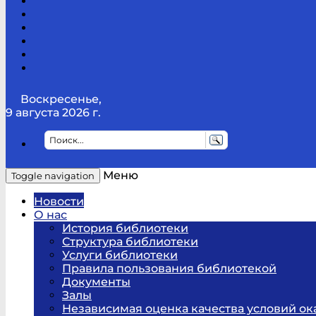
Канал
Youtube
ТикТок
RSS
Telegram
Карта
сайта
Канал
RUTUBE
Воскресенье,
9 августа 2026 г.
Меню
Toggle navigation
Новости
О нас
История библиотеки
Структура библиотеки
Услуги библиотеки
Правила пользования библиотекой
Документы
Залы
Независимая оценка качества условий ок