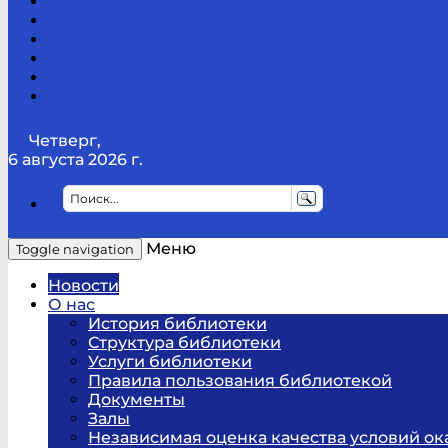
Канал
Youtube
ТикТок
RSS
Telegram
Карта
сайта
Канал
RUTUBE
Четверг,
6 августа 2026 г.
Меню
Toggle navigation
Новости
О нас
История библиотеки
Структура библиотеки
Услуги библиотеки
Правила пользования библиотекой
Документы
Залы
Независимая оценка качества условий ок