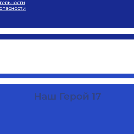
тельности
опасности
Наш Герой 17