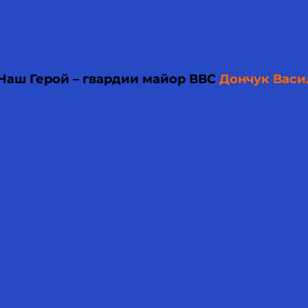
 Наш Герой – гвардии майор ВВС
Дончук Васи