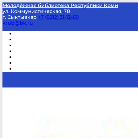
Молодёжная библиотека Республики Коми
ул. Коммунистическая, 78
г. Сыктывкар
+7 (8212) 31-12-69
krub@bk.ru
Виртуальная справка
В помощь студенту и школьнику
Виртуальные выставки
Мероприятия по заявкам
Часто задаваемые вопросы
Обратная связь
Отзывы