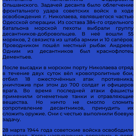
Ольшанского. Задачей десанта было облегчение
фронтального удара советских войск в ходе
освобождения г. Николаева, являвшегося частью
Одесской операции. Из состава 384-го отдельного
батальона морской пехоты выбрали группу
десантников-добровольцев. В неё вошли 55
моряков, 2 связиста из штаба армии и 10 сапёров.
Проводником пошёл местный рыбак Андреев.
Одним из десантников был краснофлотец
Дементьев.
После высадки в морском порту Николаева отряд
в течение двух суток вёл кровопролитные бои,
отбил 18 ожесточённых атак противника,
уничтожив при этом до 700 солдат и офицеров
врага. Во время последней атаки фашисты
применили огнеметные танки и отравляющие
вещества. Но ничто не смогло сломить
сопротивление десантников, принудить их
сложить оружие. Они с честью выполнили боевую
задачу.
28 марта 1944 года советские войска освободили
Николаев. Когда наступающие ворвались в порт,