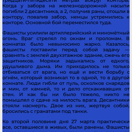
тридцати-пятидесяти метрах вокруг конторы.
Когда у забора на железнодорожной насыпи
погибли 2 десантника, а 2, получив раны, отошли в
контору, повалив забор, немцы устремились к
конторе. Основной бой переместился туда.
Фашисты усилили артиллерийский и миномётный
огонь. Враг стрелял по окнам и проломам. В
комнатах было невыносимо жарко. Казалось,
фашисты поставили перед собой задачу —
сравнять с землей двухэтажное здание, сжечь его
защитников. Моряки задыхались от едкого,
удушливого дыма. Им приходилось не только
отбиваться от врага, но ещё и вести борьбу с
огнём, который возникал то в одной, то в другой
комнате. Люди гибли от пуль, осколков снарядов
и мин, от камней, то и дело отскакивавших от
стен. И как бы ни было тяжело, никто не
помышлял о сдаче на милость врага. Десантники
стояли насмерть. Двое из них, жертвуя собой,
бросились с гранатами под танки.
Ко второй половине дня 27 марта практически
все, оставшиеся в живых, были ранены. Фашисты