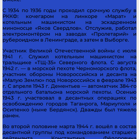
С 1934 по 1936 годы проходил срочную службу в
РККФ: кочегаром на линкоре «Марат» и
котельным машинистом на эскадренном
миноносце «Яков Свердлов». Отслужив, работал
электромонтёром на заводах «Пролетарий» и
рубероидном в Ленинграде, а затем в Выборге.
Участник Великой Отечественной войны с июля
1941 г. Служил котельным машинистом на
тральщике «ТЩ-35» Северного флота. С августа
1942 г. — в морской пехоте Черноморского флота,
участник обороны Новороссийска и десанта на
«Малую Землю» под Новороссийск в феврале 1943
г. С апреля 1943 г. Дементьев — автоматчик 384-го
отдельного батальона морской пехоты. Осенью
1943 г. участвовал в десантных операциях по
освобождению городов Таганрога, Мариуполя и
Осипенко (ныне Бердянск). Дважды был тяжело
ранен.
Во второй половине марта 1944 г. вошёл в состав
десантной группы под командованием старшего
лейтенанта Константина Фёдоровича