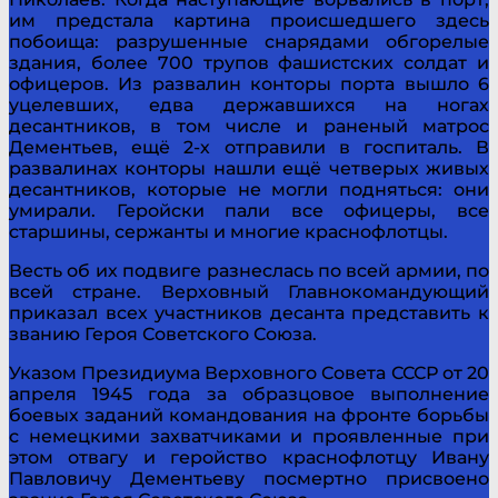
им предстала картина происшедшего здесь
побоища: разрушенные снарядами обгорелые
здания, более 700 трупов фашистских солдат и
офицеров. Из развалин конторы порта вышло 6
уцелевших, едва державшихся на ногах
десантников, в том числе и раненый матрос
Дементьев, ещё 2-х отправили в госпиталь. В
развалинах конторы нашли ещё четверых живых
десантников, которые не могли подняться: они
умирали. Геройски пали все офицеры, все
старшины, сержанты и многие краснофлотцы.
Весть об их подвиге разнеслась по всей армии, по
всей стране. Верховный Главнокомандующий
приказал всех участников десанта представить к
званию Героя Советского Союза.
Указом Президиума Верховного Совета СССР от 20
апреля 1945 года за образцовое выполнение
боевых заданий командования на фронте борьбы
с немецкими захватчиками и проявленные при
этом отвагу и геройство краснофлотцу Ивану
Павловичу Дементьеву посмертно присвоено