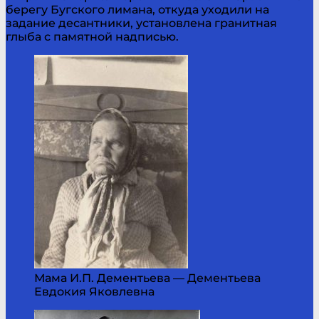
берегу Бугского лимана, откуда уходили на
задание десантники, установлена гранитная
глыба с памятной надписью.
Мама И.П. Дементьева — Дементьева
Евдокия Яковлевна