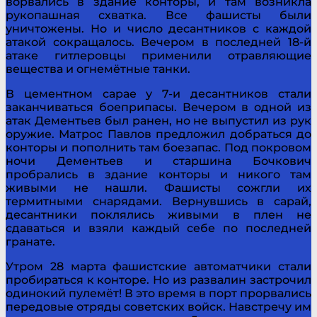
ворвались в здание конторы, и там возникла
рукопашная схватка. Все фашисты были
уничтожены. Но и число десантников с каждой
атакой сокращалось. Вечером в последней 18-й
атаке гитлеровцы применили отравляющие
вещества и огнемётные танки.
В цементном сарае у 7-и десантников стали
заканчиваться боеприпасы. Вечером в одной из
атак Дементьев был ранен, но не выпустил из рук
оружие. Матрос Павлов предложил добраться до
конторы и пополнить там боезапас. Под покровом
ночи Дементьев и старшина Бочкович
пробрались в здание конторы и никого там
живыми не нашли. Фашисты сожгли их
термитными снарядами. Вернувшись в сарай,
десантники поклялись живыми в плен не
сдаваться и взяли каждый себе по последней
гранате.
Утром 28 марта фашистские автоматчики стали
пробираться к конторе. Но из развалин застрочил
одинокий пулемёт! В это время в порт прорвались
передовые отряды советских войск. Навстречу им