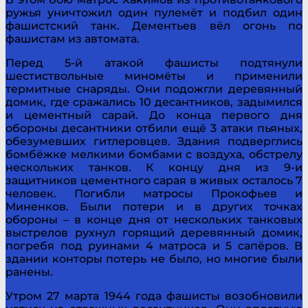
ружья уничтожил один пулемёт и подбил один
фашистский танк. Дементьев вёл огонь по
фашистам из автомата.
Перед 5-й атакой фашисты подтянули
шестиствольные миномёты и применили
термитные снаряды. Они подожгли деревянный
домик, где сражались 10 десантников, задымился
и цементный сарай. До конца первого дня
обороны десантники отбили ещё 3 атаки пьяных,
обезумевших гитлеровцев. Здания подверглись
бомбёжке мелкими бомбами с воздуха, обстрелу
нескольких танков. К концу дня из 9-и
защитников цементного сарая в живых осталось 7
человек. Погибли матросы Прокофьев и
Миненков. Были потери и в других точках
обороны – в конце дня от нескольких танковых
выстрелов рухнул горящий деревянный домик,
погребя под руинами 4 матроса и 5 сапёров. В
здании конторы потерь не было, но многие были
ранены.
Утром 27 марта 1944 года фашисты возобновили