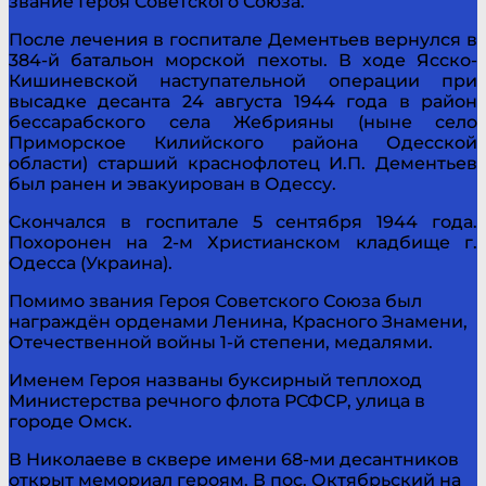
звание Героя Советского Союза.
После лечения в госпитале Дементьев вернулся в
384-й батальон морской пехоты. В ходе Ясско-
Кишиневской наступательной операции при
высадке десанта 24 августа 1944 года в район
бессарабского села Жебрияны (ныне село
Приморское Килийского района Одесской
области) старший краснофлотец И.П. Дементьев
был ранен и эвакуирован в Одессу.
Скончался в госпитале 5 сентября 1944 года.
Похоронен на 2-м Христианском кладбище г.
Одесса (Украина).
Помимо звания Героя Советского Союза был
награждён орденами Ленина, Красного Знамени,
Отечественной войны 1-й степени, медалями.
Именем Героя названы буксирный теплоход
Министерства речного флота РСФСР, улица в
городе Омск.
В Николаеве в сквере имени 68-ми десантников
открыт мемориал героям. В пос. Октябрьский на