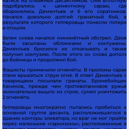
натиск на отважных десантников. Они вплотную
подобрались к цементному сараю, где
оборонялись Дементьев и 6 его соратников.
Начался довольно долгий гранатный бой, в
результате которого гитлеровцы понесли потери
и отошли.
Затем снова начался миномётный обстрел. Двое
были засыпаны обломками и контужены.
Дементьев бросился их откапывать и также
получил контузию. После этого он снова дополз
до бойницы и продолжил бой.
Фашисты применили огнемёты. В проломы сарая
стали врываться струи огня. В ответ Дементьев с
товарищами посылали гранаты. Бронебойщик
Хакимов, прежде чем противотанковое ружьё
окончательно вышло из строя, сумел уничтожить
2 огнемёта.
Гитлеровцы многократно пытались пробиться к
основной группе десанта, расположившегося в
здании конторы элеватора, но враг не мог пройти
через маленькие «гарнизоны», расположенные в