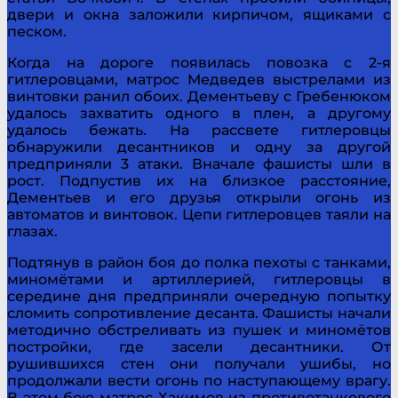
двери и окна заложили кирпичом, ящиками с
песком.
Когда на дороге появилась повозка с 2-я
гитлеровцами, матрос Медведев выстрелами из
винтовки ранил обоих. Дементьеву с Гребенюком
удалось захватить одного в плен, а другому
удалось бежать. На рассвете гитлеровцы
обнаружили десантников и одну за другой
предприняли 3 атаки. Вначале фашисты шли в
рост. Подпустив их на близкое расстояние,
Дементьев и его друзья открыли огонь из
автоматов и винтовок. Цепи гитлеровцев таяли на
глазах.
Подтянув в район боя до полка пехоты с танками,
миномётами и артиллерией, гитлеровцы в
середине дня предприняли очередную попытку
сломить сопротивление десанта. Фашисты начали
методично обстреливать из пушек и миномётов
постройки, где засели десантники. От
рушившихся стен они получали ушибы, но
продолжали вести огонь по наступающему врагу.
В этом бою матрос Хакимов из противотанкового