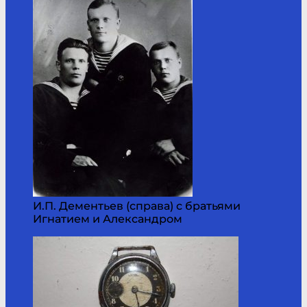
И.П. Дементьев (справа) с братьями
Игнатием и Александром