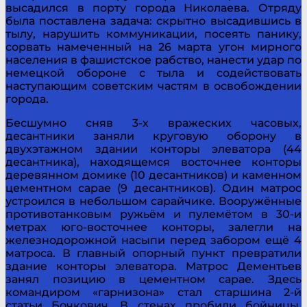
высадился в порту города Николаева. Отряду
была поставлена задача: скрытно высадившись в
тылу, нарушить коммуникации, посеять панику,
сорвать намеченный на 26 марта угон мирного
населения в фашистское рабство, нанести удар по
немецкой обороне с тыла и содействовать
наступающим советским частям в освобождении
города.
Бесшумно сняв 3-х вражеских часовых,
десантники заняли круговую оборону в
двухэтажном здании конторы элеватора (44
десантника), находящемся восточнее конторы
деревянном домике (10 десантников) и каменном
цементном сарае (9 десантников). Один матрос
устроился в небольшом сарайчике. Вооружённые
противотанковым ружьём и пулемётом в 30-и
метрах юго-восточнее конторы, залегли на
железнодорожной насыпи перед забором ещё 4
матроса. В главный опорный пункт превратили
здание конторы элеватора. Матрос Дементьев
занял позицию в цементном сарае. Здесь
командиром «гарнизона» стал старшина 2-й
статьи Бочкович. В стенах пробили бойницы,