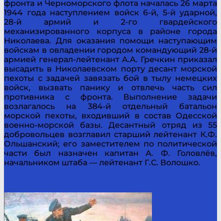
фронта и Черноморского флота началась 26 марта
1944 года наступлением войск 6-й, 5-й ударной,
28-й армий и 2-го гвардейского
механизированного корпуса в районе города
Николаева. Для оказания помощи наступающим
войскам в овладении городом командующий 28-й
армией генерал-лейтенант А.А. Гречкин приказал
высадить в Николаевском порту десант морской
пехоты с задачей завязать бой в тылу немецких
войск, вызвать панику и отвлечь часть сил
противника с фронта. Выполнение задачи
возлагалось на 384-й отдельный батальон
морской пехоты, входивший в состав Одесской
военно-морской базы. Десантный отряд из 55
добровольцев возглавил старший лейтенант К.Ф.
Ольшанский; его заместителем по политической
части был назначен капитан А. Ф. Головлёв,
начальником штаба — лейтенант Г.С. Волошко.