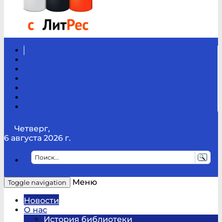
Вконтакте
Канал
Youtube
ТикТок
RSS
Telegram
Карта
сайта
Канал
RUTUBE
Четверг,
6 августа 2026 г.
Меню
Toggle navigation
Новости
О нас
История библиотеки