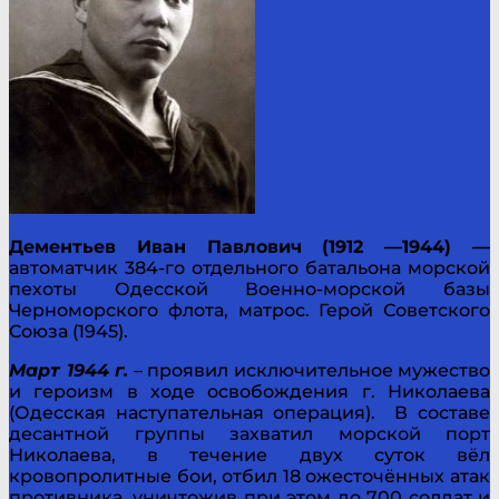
Дементьев Иван Павлович (1912 —1944) —
автоматчик 384-го отдельного батальона морской
пехоты Одесской Военно-морской базы
Черноморского флота, матрос. Герой Советского
Союза (1945).
Март 1944 г.
– проявил исключительное мужество
и героизм в ходе освобождения г. Николаева
(Одесская наступательная операция). В составе
десантной группы захватил морской порт
Николаева, в течение двух суток вёл
кровопролитные бои, отбил 18 ожесточённых атак
противника, уничтожив при этом до 700 солдат и