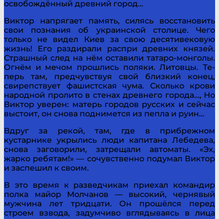
освобождённый древ­ний город…
Виктор напрягает память, силясь восстановить
свои познания об украинской столице. Чего
только не видел Киев за свою десятивековую
жизнь! Его раздирали распри древних князей.
Страшный след на нём оставили татаро-монголы.
Огнём и мечом прошлись поляки. Литовцы. Те­
перь там, предчувствуя свой близкий конец,
свирепствует фашистская чума. Сколько крови
народной пролито в сте­нах древнего города…, Но
Виктор уверен: матерь городов русских и сейчас
выстоит, он снова поднимется из пепла и руин…
Вдруг за рекой, там, где в прибрежном
кустарнике ук­рылись люди капитана Лебедева,
снова заговорили, затре­щали автоматы. «Эх,
жарко ребятам!» — сочувственно подумал Виктор
и заспешил к своим.
В это время к разведчикам приехал командир
полка майор Молчанов — высокий, чернявый
мужчина лет трид­цати. Он прошёлся перед
строем взвода, задумчиво вгля­дываясь в лица