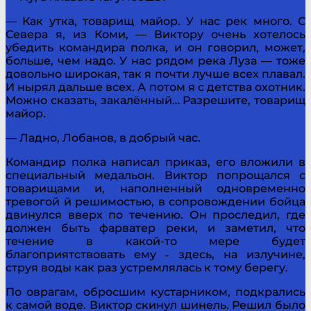
— Как утка, товарищ майор. У нас рек много. С
Севера я, из Коми, — Виктору очень хотелось
убедить командира полка, и он говорил, может,
больше, чем надо. У нас рядом река Луза — тоже
довольно широкая, так я почти лучше всех плавал.
И нырял дальше всех. А потом я с детства охотник.
Можно сказать, закалённый… Разрешите, товарищ
майор.
— Ладно, Лобанов, в добрый час.
Командир полка написал приказ, его вложили в
специ­альный медальон. Виктор попрощался с
товарищами и, наполненный одновременно
тревогой й решимостью, в сопровождении бойца
двинулся вверх по течению. Он про­следил, где
должен быть фарватер реки, и заметил, что
течение в какой-то мере будет
благоприятствовать ему ‑ здесь, на излучине,
струя воды как раз устремлялась к тому берегу.
По оврагам, обросшим кустарником, подкрались
к самой воде. Виктор скинул шинель. Решил было