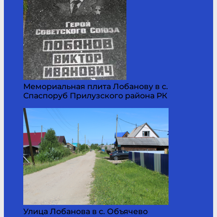
Мемориальная плита Лобанову в с.
Спаспоруб Прилузского района РК
Улица Лобанова в с. Объячево