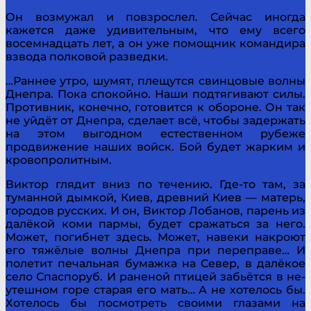
Он возмужал и повзрослел. Сейчас иногда
кажется даже удивительным, что ему всего
восемнадцать лет, а он уже помощник командира
взвода полковой разведки.
…Раннее утро, шумят, плещутся свинцовые волны
Днепра. Пока спокойно. Наши подтягивают силы.
Про­тивник, конечно, готовится к обороне. Он так
не уйдёт от Днепра, сделает всё, чтобы задержать
на этом выгодном естественном рубеже
продвижение наших войск. Бой бу­дет жарким и
кровопролитным.
Виктор глядит вниз по течению. Где-то там, за
туман­ной дымкой, Киев, древний Киев — матерь,
городов русских. И он, Виктор Лобанов, парень из
далёкой коми пармы, будет сражаться за него.
Может, погибнет здесь. Мо­жет, навеки накроют
его тяжёлые волны Днепра при переправе… И
полетит печальная бумажка на Север, в да­лёкое
село Спаспоруб. И раненой птицей забьётся в не­
утешном горе старая его мать… А не хотелось бы.
Хоте­лось бы посмотреть своими глазами на