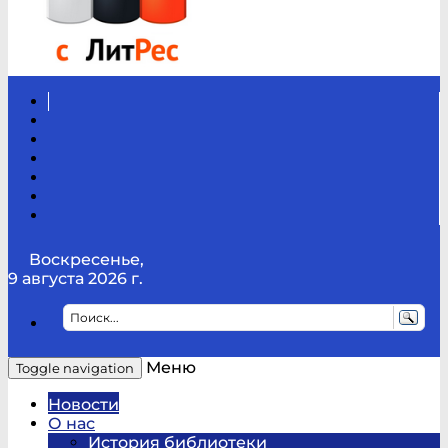
Вконтакте
Канал
Youtube
ТикТок
RSS
Telegram
Карта
сайта
Канал
RUTUBE
Воскресенье,
9 августа 2026 г.
Меню
Toggle navigation
Новости
О нас
История библиотеки