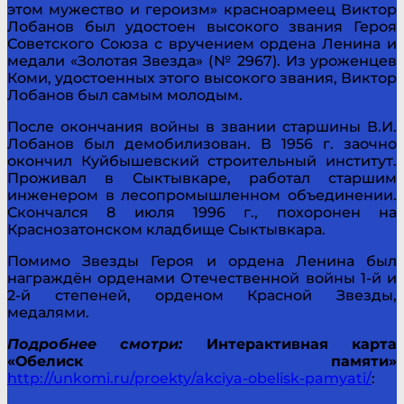
этом мужество и героизм» красноармеец Виктор
Лобанов был удостоен высокого звания Героя
Советского Союза с вручением ордена Ленина и
медали «Золотая Звезда» (№ 2967). Из уроженцев
Коми, удостоенных этого высокого звания, Виктор
Лобанов был самым молодым.
После окончания войны в звании старшины В.И.
Лобанов был демобилизован. В 1956 г. заочно
окончил Куйбышевский строительный институт.
Проживал в Сыктывкаре, работал старшим
инженером в лесопромышленном объединении.
Скончался 8 июля 1996 г., похоронен на
Краснозатонском кладбище Сыктывкара.
Помимо Звезды Героя и ордена Ленина был
награждён орденами Отечественной войны 1-й и
2-й степеней, орденом Красной Звезды,
медалями.
Подробнее смотри:
Интерактивная карта
«Обелиск памяти»
http://unkomi.ru/proekty/akciya-obelisk-pamyati/
: