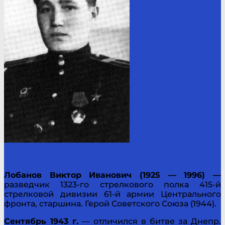
Лобанов Виктор Иванович (1925 — 1996) —
разведчик 1323-го стрелкового полка 415-й
стрелковой дивизии 61-й армии Центрального
фронта, старшина. Герой Советского Союза (1944).
Сентябрь 1943 г.
— отличился в битве за Днепр.