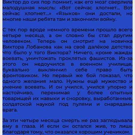
Виктор до сих пор помнит, как его мозг сверлила
малодушная мысль: «Вот сейчас хлопнет… Вот
сейчас хлопнет…» «Языков» они достали, но
многие наши ребята там и закончили войну.
С тех пор вроде немного времени прошло всего
четы­ре месяца, а он словно бы стал другим
человеком. Теперь он смотрит на новичка
Виктора Лобанова как на своё далё­кое детство.
Что было у того Виктора? Ничего, кроме жаж­ды
воевать, уничтожать проклятых фашистов. Из-за
этого он недоучился в военном училище,
буквально выклянчил себе право быть
фронтовиком. Но первый же бой показал, что
одного желания мало. Нужны ещё мужество и
умение воевать. И он учился, учился упорно и
настойчиво, пере­нимая у более опытных
товарищей их навыки и сноровку, выработанные,
солдатской наукой под пулями и снарядами
врага.
3а эти четыре месяца смерть не раз заглядывала
ему в глаза. И если он остался жив, то лишь
благодаря тому, что оказался хорошим учеником.