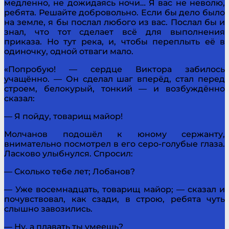
медленно, не дожидаясь ночи… Я вас не неволю,
ребята. Решайте добровольно. Если бы дело было
на земле, я бы послал любого из вас. Послал бы и
знал, что тот сделает всё для выполнения
приказа. Но тут река, и, чтобы пере­плыть её в
одиночку, одной отваги мало.
«Попробую! — сердце Виктора забилось
учащённо. — Он сделал шаг вперёд, стал перед
строем, белокурый, тон­кий — и возбуждённо
сказал:
— Я пойду, товарищ майор!
Молчанов подошёл к юному сержанту,
внимательно посмотрел в его серо-голубые глаза.
Ласково улыбнулся. Спросил:
— Сколько тебе лет; Лобанов?
— Уже восемнадцать, товарищ майор; — сказал и
по­чувствовал, как сзади, в строю, ребята чуть
слышно заво­зились.
— Ну, а плавать ты умеешь?