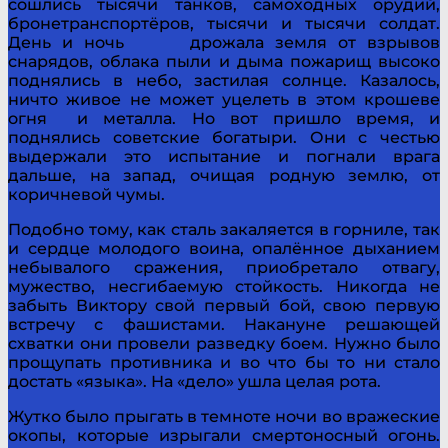
сошлись тысячи танков, самоходных орудий,
бронетранспортёров, тысячи и тысячи солдат.
День и ночь дрожала земля от взрывов
снарядов, облака пыли и дыма пожарищ высоко
поднялись в небо, застилая солнце. Казалось,
ничто живое не может уцелеть в этом крошеве
огня и металла. Но вот пришло время, и
поднялись советские богатыри. Они с честью
выдержали это испытание и по­гнали врага
дальше, на запад, очищая родную землю, от
коричневой чумы.
Подобно тому, как сталь закаляется в горниле, так
и сердце молодого воина, опалённое дыханием
небывалого сражения, приобретало отвагу,
мужество, несгибаемую стойкость. Никогда не
забыть Виктору свой первый бой, свою первую
встречу с фашистами. Накануне решающей
схватки они провели разведку боем. Нужно было
прощупать противника и во что бы то ни стало
достать «языка». На «дело» ушла целая рота.
Жутко было прыгать в темноте ночи во вражеские
око­пы, которые изрыгали смертоносный огонь.