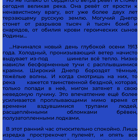
Но не только от сердитого ветра ревёт и стонет
сегодня великая река. Она ревёт от ярости к
ненавистному врагу, вот уже более двух лет
терзающему русскую землю. Могучий Днепр
стонет от разрывов тысяч й тысяч бомб и
снарядов, от обилия крови героических сынов
Родины…
…Начинался новый день глубокой осени 1913
года. Холодный, пронизывающий ветер начисто
выдувает из-под шинели всё тепло. Низко
нависли бесформенные тучи с расплывшимися
краями. Широкий Днепр бороздят тёмные,
тяжёлые волны. И когда смотришь на них, то
река кажется таинственной бездной, которая,
только попади в неё, мигом затянет в свою
неведомую пучину. Это впечатление ещё более
усиливается проплывающими мимо время от
времени вздувшимися трупами людей,
расщеплёнными обломками брёвен,
полузатопленными лодками.
В этот ранний час относительно спокойно. Лишь
изредка прострекочет пулемёт, и опять всё