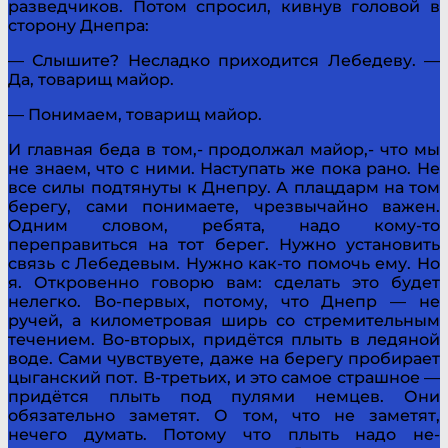
разведчиков. Потом спросил, кивнув голо­вой в
сторону Днепра:
— Слышите? Несладко приходится Лебедеву. —
Да, товарищ майор.
— Понимаем, товарищ майор.
И главная беда в том,- продолжал майор,- что мы
не знаем, что с ними. Наступать же пока рано. Не
все силы подтянуты к Днепру. А плацдарм на том
берегу, сами понимаете, чрезвычайно важен.
Одним словом, ребята, надо кому-то
переправиться на тот берег. Нужно установить
связь с Лебедевым. Нужно как-то помочь ему. Но
я. Откровенно говорю вам: сделать это будет
нелегко. Во-первых, потому, что Днепр — не
ручей, а километровая ширь со стремительным
течением. Во-вторых, придётся плыть в ледяной
воде. Сами чувствуете, даже на берегу пробирает
цыган­ский пот. В-третьих, и это самое страшное —
придётся плыть под пулями немцев. Они
обязательно заметят. О том, что не заметят,
нечего думать. Потому что плыть надо не­