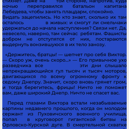
стихнет. Даже на той стороне, напротив, куда
ночью переправился батальон капитана
Лебедева, чтобы занять плацдарм, спокойно.
Видать зацепились. Но кто знает, сколько их там
осталось в живых: и смогут ли смельчаки
удержаться до начала наступления? Связи нет. Да,
невесело, наверно, там сейчас ребятам. Фашисты
добром не отступятся от них, постараются
выдернуть вонзившуюся в их тело занозу.
«Держитесь, братцы! — шепчет про себя Виктор.
— Скоро уж, очень скоро…» — Его привычное ухо
разведчика все эти дни слышало
непрекращающийся гул тысяч и тысяч моторов,
двигающихся по всему огромному фронту к
седому Днепру. Значит, скоро вновь грянет гром,
и тогда берегитесь, фрицы! Ничто не поможет
вам, даже широкий Днепр. Ничто не спасет вас.
Перед глазами Виктора встали незабываемые
картины недавнего прошлого, когда он молодом
сержант из Пуховичского военного училища,
попал в круговорот гигантской битвы на
Орловско-Курской дуге. В смертельной схватке