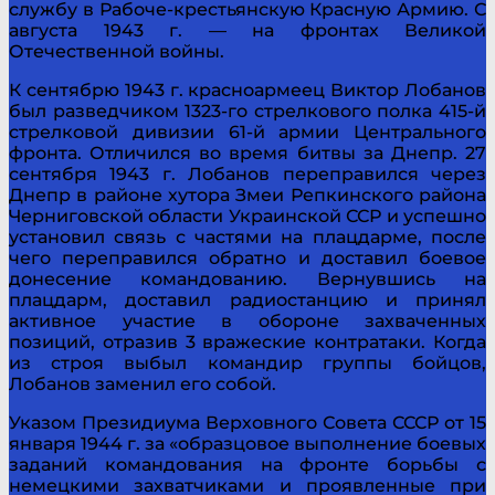
службу в Рабоче-крестьянскую Красную Армию. С
августа 1943 г. — на фронтах Великой
Отечественной войны.
К сентябрю 1943 г. красноармеец Виктор Лобанов
был разведчиком 1323-го стрелкового полка 415-й
стрелковой дивизии 61-й армии Центрального
фронта. Отличился во время битвы за Днепр. 27
сентября 1943 г. Лобанов переправился через
Днепр в районе хутора Змеи Репкинского района
Черниговской области Украинской ССР и успешно
установил связь с частями на плацдарме, после
чего переправился обратно и доставил боевое
донесение командованию. Вернувшись на
плацдарм, доставил радиостанцию и принял
активное участие в обороне захваченных
позиций, отразив 3 вражеские контратаки. Когда
из строя выбыл командир группы бойцов,
Лобанов заменил его собой.
Указом Президиума Верховного Совета СССР от 15
января 1944 г. за «образцовое выполнение боевых
заданий командования на фронте борьбы с
немецкими захватчиками и проявленные при