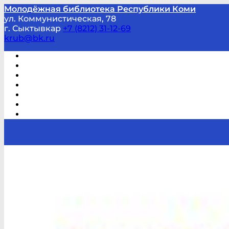
Молодёжная библиотека Республики Коми
ул. Коммунистическая, 78
г. Сыктывкар
+7 (8212) 31-12-69
krub@bk.ru
Виртуальная справка
В помощь студенту и школьнику
Виртуальные выставки
Мероприятия по заявкам
Часто задаваемые вопросы
Обратная связь
Отзывы