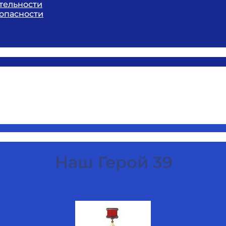
тельности
опасности
Наш Герой 39