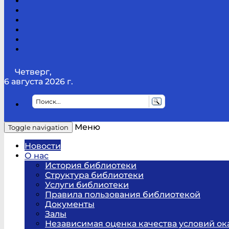
Канал
Youtube
ТикТок
RSS
Telegram
Карта
сайта
Канал
RUTUBE
Четверг,
6 августа 2026 г.
Меню
Toggle navigation
Новости
О нас
История библиотеки
Структура библиотеки
Услуги библиотеки
Правила пользования библиотекой
Документы
Залы
Независимая оценка качества условий ок