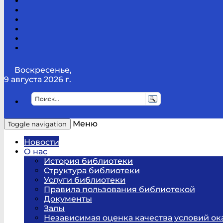
Канал
Youtube
ТикТок
RSS
Telegram
Карта
сайта
Канал
RUTUBE
Воскресенье,
9 августа 2026 г.
Меню
Toggle navigation
Новости
О нас
История библиотеки
Структура библиотеки
Услуги библиотеки
Правила пользования библиотекой
Документы
Залы
Независимая оценка качества условий ок