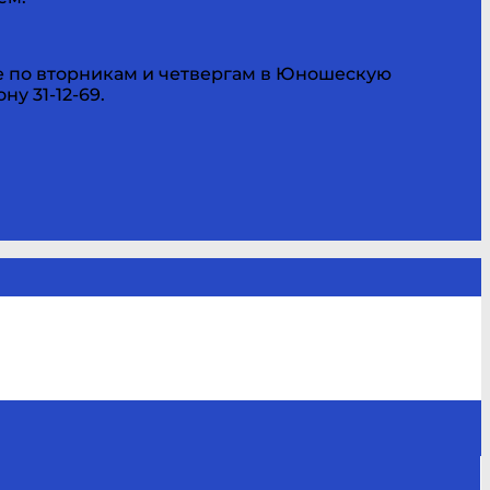
те по вторникам и четвергам в Юношескую
у 31-12-69.