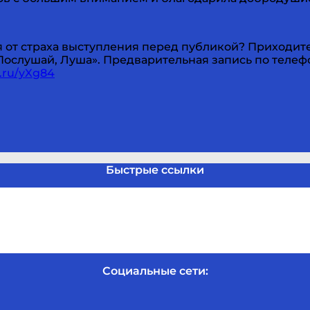
ся от страха выступления перед публикой? Приходи
ослушай, Луша». Предварительная запись по телефон
k.ru/yXg84
Быстрые ссылки
Социальные сети: