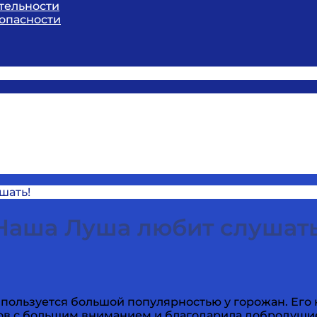
тельности
опасности
шать!
Наша Луша любит слушать
пользуется большой популярностью у горожан. Его
ецов с большим вниманием и благодарила добродуши