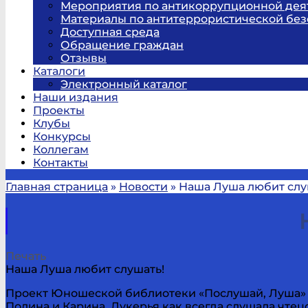
Мероприятия по антикоррупционной дея
Материалы по антитеррористической без
Доступная среда
Обращение граждан
Отзывы
Каталоги
Электронный каталог
Наши издания
Проекты
Клубы
Конкурсы
Коллегам
Контакты
Главная страница
»
Новости
»
Наша Луша любит слу
Печать
Наша Луша любит слушать!
Проект Юношеской библиотеки «Послушай, Луша» 
Полина и Карина. Лукерья как всегда слушала чт