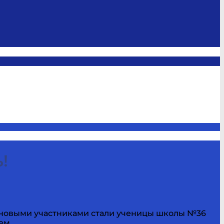
!
 новыми участниками стали ученицы школы №36
ем.