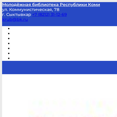
Молодёжная библиотека Республики Коми
ул. Коммунистическая, 78
г. Сыктывкар
+7 (8212) 31-12-69
krub@bk.ru
Виртуальная справка
В помощь студенту и школьнику
Виртуальные выставки
Мероприятия по заявкам
Часто задаваемые вопросы
Обратная связь
Отзывы