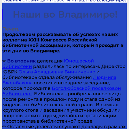
Наши во Владимире!
Печать
Продолжаем рассказывать об успехах наших
коллег на XXIII Конгрессе Российской
библиотечной ассоциации, который проходит в
эти дни во Владимире.
✏
Во вторник
делегация
Юношеской
библиотеки
разделилась по интересам. Директор
ЮБРК
Ольга Аркадьевна Винниченко
и
библиотекарь отдела обслуживания
Людмила
Бженбахова
посетили выездное заседание,
которое проходит в
Боголюбовской поселковой
библиотеке
. Библиотека приобрела новое лицо
после ремонта в прошлом году и стала одной из
модельных библиотек нашей страны. В рамках
круглого стола и заседания участники обсудили
вопросы архитектуры, дизайна и организации
пространства в библиотечной среде.
✏ Остальные делегаты слушают доклады в рамках