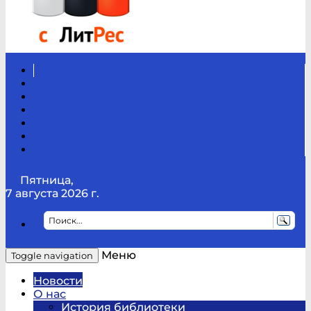
Вконтакте
Канал
Youtube
ТикТок
RSS
Telegram
Карта
сайта
Канал
RUTUBE
Пятница,
7 августа 2026 г.
Меню
Toggle navigation
Новости
О нас
История библиотеки