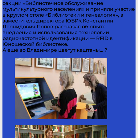
секции «Библиотечное обслуживание
мультикультурного населения» и приняли участие
в круглом столе «Библиотеки и генеалогия», а
заместитель директора ЮБРК Константин
Леонидович Попов рассказал об опыте
внедрения и использования технологии
радиочастотной идентификации — RFID в
Юношеской библиотеке.
А ещё во Владимире цветут каштаны… ?