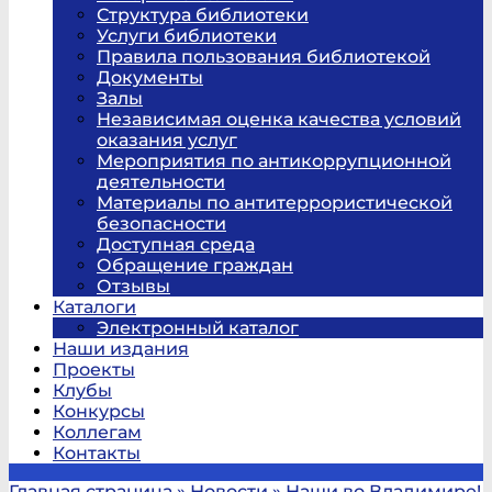
Структура библиотеки
Услуги библиотеки
Правила пользования библиотекой
Документы
Залы
Независимая оценка качества условий
оказания услуг
Мероприятия по антикоррупционной
деятельности
Материалы по антитеррористической
безопасности
Доступная среда
Обращение граждан
Отзывы
Каталоги
Электронный каталог
Наши издания
Проекты
Клубы
Конкурсы
Коллегам
Контакты
Главная страница
»
Новости
»
Наши во Владимире!