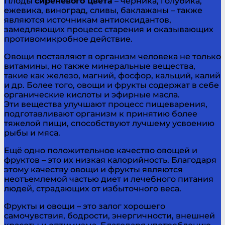
Плоды
сиреневого цвета
– черника, голубика,
ежевика, виноград, сливы, баклажаны – также
являются источникам антиоксидантов,
замедляющих процесс старения и оказывающих
противомикробное действие.
Овощи поставляют в организм человека не только
витамины, но также минеральные вещества,
такие как железо, магний, фосфор, кальций, калий
и др. Более того, овощи и фрукты содержат в себе
органические кислоты и эфирные масла.
Эти вещества улучшают процесс пищеварения,
подготавливают организм к принятию более
тяжелой пищи, способствуют лучшему усвоению
рыбы и мяса.
Ещё одно положительное качество овощей и
фруктов – это их низкая калорийность. Благодаря
этому качеству овощи и фрукты являются
неотъемлемой частью диет и лечебного питания
людей, страдающих от избыточного веса.
Фрукты и овощи – это залог хорошего
самочувствия, бодрости, энергичности, внешней