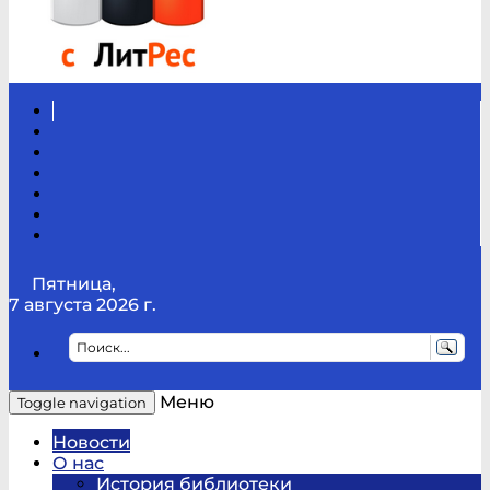
Вконтакте
Канал
Youtube
ТикТок
RSS
Telegram
Карта
сайта
Канал
RUTUBE
Пятница,
7 августа 2026 г.
Меню
Toggle navigation
Новости
О нас
История библиотеки