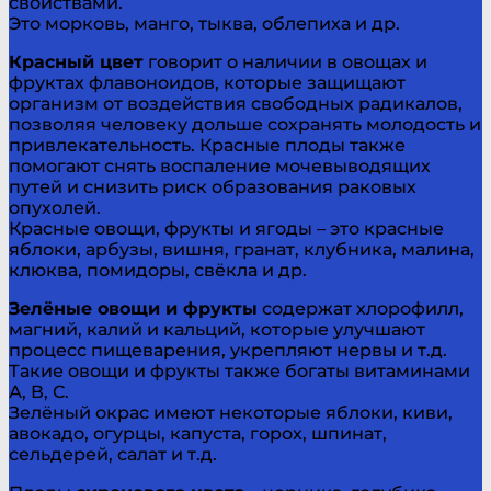
свойствами.
Это морковь, манго, тыква, облепиха и др.
Красный цвет
говорит о наличии в овощах и
фруктах флавоноидов, которые защищают
организм от воздействия свободных радикалов,
позволяя человеку дольше сохранять молодость и
привлекательность. Красные плоды также
помогают снять воспаление мочевыводящих
путей и снизить риск образования раковых
опухолей.
Красные овощи, фрукты и ягоды – это красные
яблоки, арбузы, вишня, гранат, клубника, малина,
клюква, помидоры, свёкла и др.
Зелёные овощи и фрукты
содержат хлорофилл,
магний, калий и кальций, которые улучшают
процесс пищеварения, укрепляют нервы и т.д.
Такие овощи и фрукты также богаты витаминами
А, В, С.
Зелёный окрас имеют некоторые яблоки, киви,
авокадо, огурцы, капуста, горох, шпинат,
сельдерей, салат и т.д.