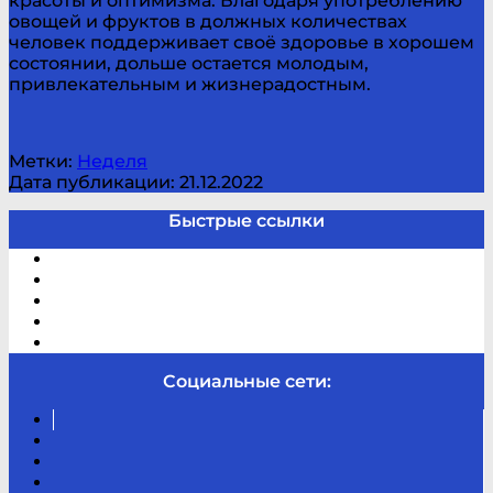
красоты и оптимизма. Благодаря употреблению
овощей и фруктов в должных количествах
человек поддерживает своё здоровье в хорошем
состоянии, дольше остается молодым,
привлекательным и жизнерадостным.
Метки:
Неделя
Дата публикации: 21.12.2022
Быстрые ссылки
Электронный каталог
В помощь студенту и школьнику
Виртуальная справка
Отзывы
Контакты
Социальные сети:
Вконтакте
Канал
Youtube
ТикТок
RSS