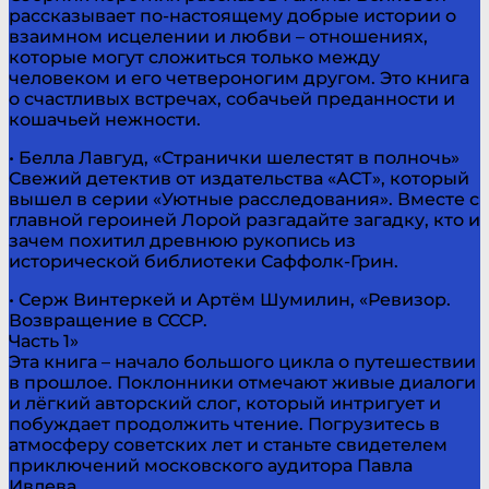
рассказывает по-настоящему добрые истории о
взаимном исцелении и любви – отношениях,
которые могут сложиться только между
человеком и его четвероногим другом. Это книга
о счастливых встречах, собачьей преданности и
кошачьей нежности.
• Белла Лавгуд, «Странички шелестят в полночь»
Свежий детектив от издательства «АСТ», который
вышел в серии «Уютные расследования». Вместе с
главной героиней Лорой разгадайте загадку, кто и
зачем похитил древнюю рукопись из
исторической библиотеки Саффолк-Грин.
• Серж Винтеркей и Артём Шумилин, «Ревизор.
Возвращение в СССР.
Часть 1»
Эта книга – начало большого цикла о путешествии
в прошлое. Поклонники отмечают живые диалоги
и лёгкий авторский слог, который интригует и
побуждает продолжить чтение. Погрузитесь в
атмосферу советских лет и станьте свидетелем
приключений московского аудитора Павла
Ивлева.