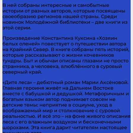
В ней собраны интересные и самобытные
истории от разных авторов, которые посвящены
своеобразию регионов нашей страны. Среди
новинок Молодёжной библиотеки – две книги из
этой серии.
Произведение Константина Куксина «Хозяин
белых оленей» повествует о путешествии автора
на Крайний Север. В книге собраны пять историй,
которые рассказывают о жизни кочевников
тундры. Быт и обычаи описаны глазами не просто
странника, а человека, влюблённого в суровый
северный край.
«Дитя леса» – дебютный роман Марии Аксёновой.
Главная героиня живёт на Дальнем Востоке
вместе с бабушкой и дедушкой. Метафоричным и
богатым языком автор поднимает совсем не
детские темы: неприятие в социуме, уход в
воображаемый мир и столкновение с суровой
реальностью. И всё это – на фоне живого описания
леса с его влажным воздухом и бесконечными
шорохами. Эта книга дарит читателям настоящее