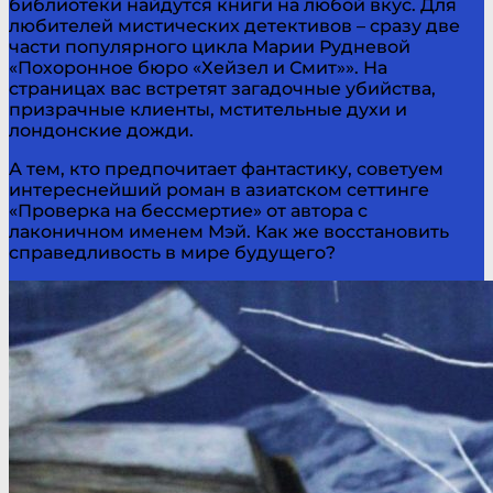
библиотеки найдутся книги на любой вкус. Для
любителей мистических детективов – сразу две
части популярного цикла Марии Рудневой
«Похоронное бюро «Хейзел и Смит»». На
страницах вас встретят загадочные убийства,
призрачные клиенты, мстительные духи и
лондонские дожди.
А тем, кто предпочитает фантастику, советуем
интереснейший роман в азиатском сеттинге
«Проверка на бессмертие» от автора с
лаконичном именем Мэй. Как же восстановить
справедливость в мире будущего?