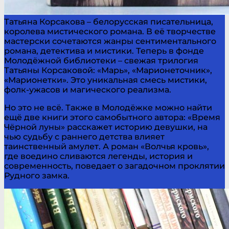
Татьяна Корсакова – белорусская писательница,
королева мистического романа. В её творчестве
мастерски сочетаются жанры сентиментального
романа, детектива и мистики. Теперь в фонде
Молодёжной библиотеки – свежая трилогия
Татьяны Корсаковой: «Марь», «Марионеточник»,
«Марионетки». Это уникальная смесь мистики,
фолк-ужасов и магического реализма.
Но это не всё. Также в Молодёжке можно найти
ещё две книги этого самобытного автора: «Время
Чёрной луны» расскажет историю девушки, на
чью судьбу с раннего детства влияет
таинственный амулет. А роман «Волчья кровь»,
где воедино сливаются легенды, история и
современность, поведает о загадочном проклятии
Рудного замка.