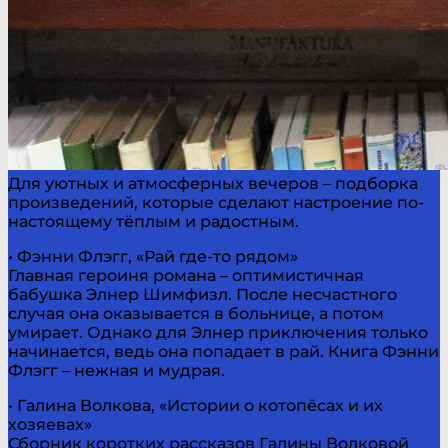
Для уютных и атмосферных вечеров – подборка
произведений, которые сделают настроение по-
настоящему тёплым и радостным.
• Фэнни Флэгг, «Рай где-то рядом»
Главная героиня романа – оптимистичная
бабушка Элнер Шимфизл. После несчастного
случая она оказывается в больнице, а потом
умирает. Однако для Элнер приключения только
начинается, ведь она попадает в рай. Книга Фэнни
Флэгг – нежная и мудрая.
• Галина Волкова, «Истории о котопёсах и их
хозяевах»
Сборник коротких рассказов Галины Волковой