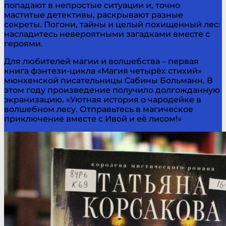
попадают в непростые ситуации и, точно
маститые детективы, раскрывают разные
секреты. Погони, тайны и целый похищенный лес:
насладитесь невероятными загадками вместе с
героями.
Для любителей магии и волшебства – первая
книга фэнтези-цикла «Магия четырёх стихий»
мюнхенской писательницы Сабины Больманн. В
этом году произведение получило долгожданную
экранизацию. «Уютная история о чародейке в
волшебном лесу. Отправьтесь в магическое
приключение вместе с Ивой и её лисом!»