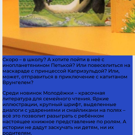
Скоро – в школу? А хотите пойти в неё с
инопланетянином Петькой? Или повеселиться на
маскараде с принцессой Капризульдой? Или,
может, отправиться в приключение с капитаном
Врунгелем?
Среди новинок Молодёжки – красочная
литература для семейного чтения. Яркие
иллюстрации, крупный шрифт, выделенные
диалоги с ударениями и смайликами на полях –
всё это позволит разыграть с ребёнком
настоящее книжное представление по ролям. А
истории не дадут заскучать ни детям, ни их
родителям.