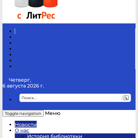
Вконтакте
Канал
Youtube
ТикТок
RSS
Telegram
Карта
сайта
Канал
RUTUBE
Четверг,
6 августа 2026 г.
Меню
Toggle navigation
Новости
О нас
История библиотеки