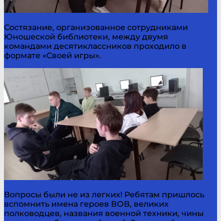
Состязание, организованное сотрудниками
Юношеской библиотеки, между двумя
командами десятиклассников проходило в
формате «Своей игры».
Вопросы были не из легких! Ребятам пришлось
вспомнить имена героев ВОВ, великих
полководцев, названия военной техники, чины