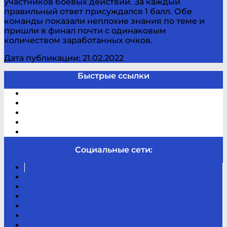
участников боевых действий. За каждый
правильный ответ присуждался 1 балл. Обе
команды показали неплохие знания по теме и
пришли в финал почти с одинаковым
количеством заработанных очков.
Дата публикации: 21.02.2022
Быстрые ссылки
Электронный каталог
В помощь студенту и школьнику
Виртуальная справка
Отзывы
Контакты
Социальные сети:
Вконтакте
Канал
Youtube
ТикТок
RSS
Telegram
Карта
сайта
Канал