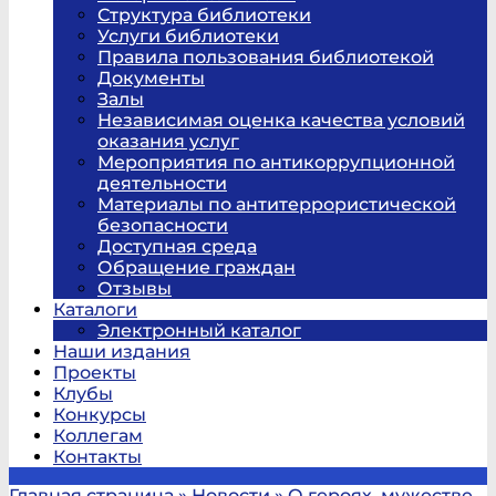
Структура библиотеки
Услуги библиотеки
Правила пользования библиотекой
Документы
Залы
Независимая оценка качества условий
оказания услуг
Мероприятия по антикоррупционной
деятельности
Материалы по антитеррористической
безопасности
Доступная среда
Обращение граждан
Отзывы
Каталоги
Электронный каталог
Наши издания
Проекты
Клубы
Конкурсы
Коллегам
Контакты
Главная страница
»
Новости
»
О героях, мужестве