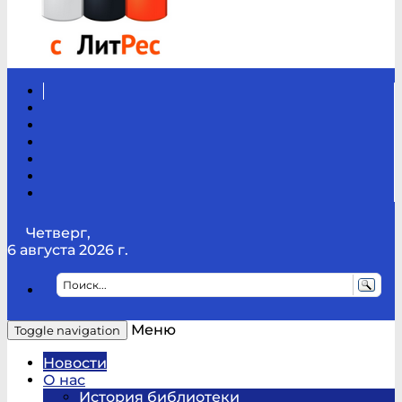
Вконтакте
Канал
Youtube
ТикТок
RSS
Telegram
Карта
сайта
Канал
RUTUBE
Четверг,
6 августа 2026 г.
Меню
Toggle navigation
Новости
О нас
История библиотеки