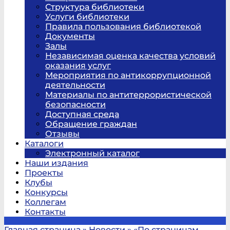
Структура библиотеки
Услуги библиотеки
Правила пользования библиотекой
Документы
Залы
Независимая оценка качества условий
оказания услуг
Мероприятия по антикоррупционной
деятельности
Материалы по антитеррористической
безопасности
Доступная среда
Обращение граждан
Отзывы
Каталоги
Электронный каталог
Наши издания
Проекты
Клубы
Конкурсы
Коллегам
Контакты
Главная страница
»
Новости
»
«По страницам