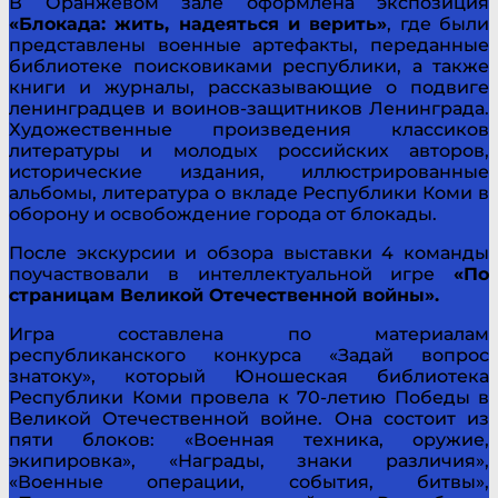
В Оранжевом зале оформлена экспозиция
«Блокада: жить, надеяться и верить»
, где были
представлены военные артефакты, переданные
библиотеке поисковиками республики, а также
книги и журналы, рассказывающие о подвиге
ленинградцев и воинов-защитников Ленинграда.
Художественные произведения классиков
литературы и молодых российских авторов,
исторические издания, иллюстрированные
альбомы, литература о вкладе Республики Коми в
оборону и освобождение города от блокады.
После экскурсии и обзора выставки 4 команды
поучаствовали в интеллектуальной игре
«По
страницам Великой Отечественной войны».
Игра составлена по материалам
республиканского конкурса «Задай вопрос
знатоку», который Юношеская библиотека
Республики Коми провела к 70-летию Победы в
Великой Отечественной войне. Она состоит из
пяти блоков: «Военная техника, оружие,
экипировка», «Награды, знаки различия»,
«Военные операции, события, битвы»,