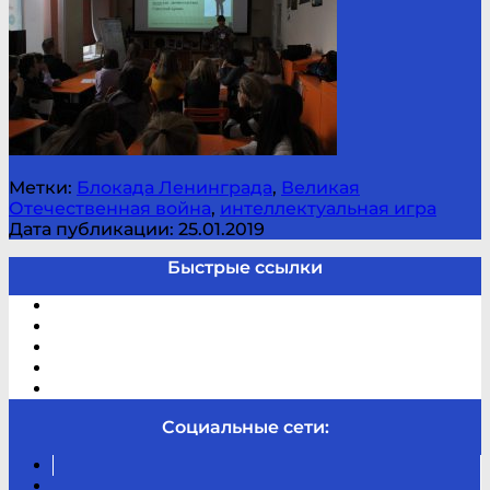
Метки:
Блокада Ленинграда
,
Великая
Отечественная война
,
интеллектуальная игра
Дата публикации: 25.01.2019
Быстрые ссылки
Электронный каталог
В помощь студенту и школьнику
Виртуальная справка
Отзывы
Контакты
Социальные сети:
Вконтакте
Канал