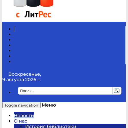
Вконтакте
Канал
Youtube
ТикТок
RSS
Telegram
Карта
сайта
Канал
RUTUBE
Воскресенье,
9 августа 2026 г.
Меню
Toggle navigation
Новости
О нас
История библиотеки