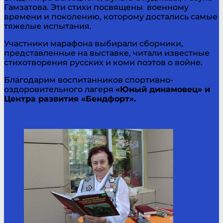
Гамзатова. Эти стихи посвящены военному
времени и поколению, которому достались самые
тяжелые испытания.
Участники марафона выбирали сборники,
представленные на выставке, читали известные
стихотворения русских и коми поэтов о войне.
Благодарим воспитанников спортивно-
оздоровительного лагеря
«Юный динамовец» и
Центра развития «Бендфорт».