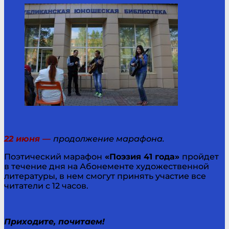
22 июня —
продолжение марафона.
Поэтический марафон
«Поэзия 41 года»
пройдет
в течение дня на Абонементе художественной
литературы, в нем смогут принять участие все
читатели с 12 часов.
Приходите, почитаем!