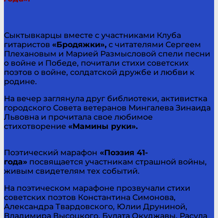
Сыктывкарцы вместе с участниками Клуба
гитаристов
«Бродяжки»,
с читателями Сергеем
Плехановым и Марией Размысловой спели песни
о войне и Победе, почитали стихи советских
поэтов о войне, солдатской дружбе и любви к
родине.
На вечер заглянула друг библиотеки, активистка
городского Совета ветеранов Мингалева Зинаида
Львовна и прочитала свое любимое
стихотворение
«Мамины руки»
.
Поэтический марафон
«Поэзия 41-
года»
посвящается участникам страшной войны,
живым свидетелям тех событий.
На поэтическом марафоне прозвучали стихи
советских поэтов Константина Симонова,
Александра Твардовского, Юлии Друниной,
Владимира Высоцкого, Булата Окуджавы, Расула