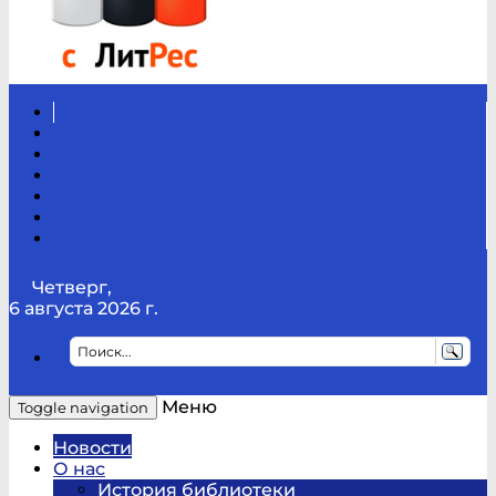
Вконтакте
Канал
Youtube
ТикТок
RSS
Telegram
Карта
сайта
Канал
RUTUBE
Четверг,
6 августа 2026 г.
Меню
Toggle navigation
Новости
О нас
История библиотеки