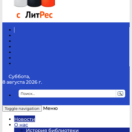
Вконтакте
Канал
Youtube
ТикТок
RSS
Telegram
Карта
сайта
Канал
RUTUBE
Суббота,
8 августа 2026 г.
Меню
Toggle navigation
Новости
О нас
История библиотеки