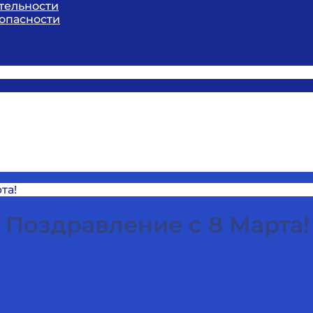
тельности
опасности
та!
Поздравление с 8 Марта!