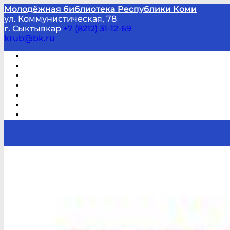
Молодёжная библиотека Республики Коми
ул. Коммунистическая, 78
г. Сыктывкар
+7 (8212) 31-12-69
krub@bk.ru
Виртуальная справка
В помощь студенту и школьнику
Виртуальные выставки
Мероприятия по заявкам
Часто задаваемые вопросы
Обратная связь
Отзывы