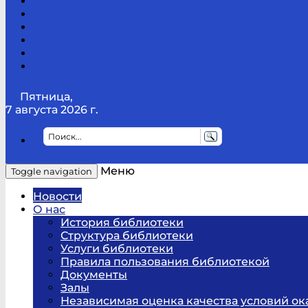
Канал
Youtube
ТикТок
RSS
Telegram
Карта
сайта
Канал
RUTUBE
Пятница,
7 августа 2026 г.
Меню
Toggle navigation
Новости
О нас
История библиотеки
Структура библиотеки
Услуги библиотеки
Правила пользования библиотекой
Документы
Залы
Независимая оценка качества условий ок