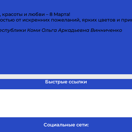
красоты и любви – 8 Марта!
достью от искренних пожеланий, ярких цветов и при
еспублики Коми Ольга Аркадьевна Винниченко
Быстрые ссылки
Социальные сети: