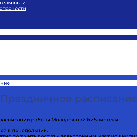
тельности
опасности
ание
Праздничное расписани
 расписании работы Молодёжной библиотеки.
мся в понедельник.
тно получить доступ к электронным и аудио книга