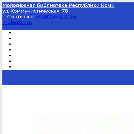
Молодёжная библиотека Республики Коми
ул. Коммунистическая, 78
г. Сыктывкар
+7 (8212) 31-12-69
krub@bk.ru
Виртуальная справка
В помощь студенту и школьнику
Виртуальные выставки
Мероприятия по заявкам
Часто задаваемые вопросы
Обратная связь
Отзывы