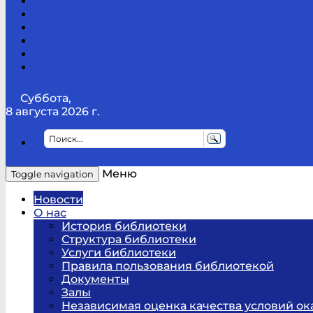
Канал
Youtube
ТикТок
RSS
Telegram
Карта
сайта
Канал
RUTUBE
Суббота,
8 августа 2026 г.
Меню
Toggle navigation
Новости
О нас
История библиотеки
Структура библиотеки
Услуги библиотеки
Правила пользования библиотекой
Документы
Залы
Независимая оценка качества условий ок