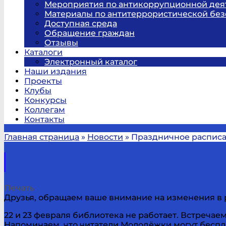
Мероприятия по антикоррупционной дея
Материалы по антитеррористической без
Доступная среда
Обращение граждан
Отзывы
Каталоги
Электронный каталог
Наши издания
Проекты
Клубы
Конкурсы
Коллегам
Контакты
Главная страница
»
Новости
»
Праздничное распис
Печать
Друзья, обращаем ваше внимание на изменения в
22 и 23 февраля библиотека не работает. Встречае
Напоминаем, что читатели Молодёжки могут беспла