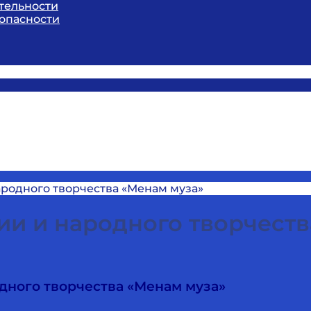
тельности
опасности
ародного творчества «Менам муза»
ии и народного творчеств
дного творчества «Менам муза»