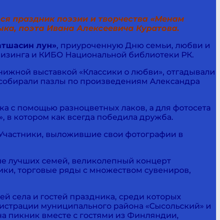
лся праздник поэзии и творчества «Менам
ка, поэта Ивана Алексеевича Куратова.
атшасин лун»
, приуроченную Дню семьи, любви и
 Визинга и КИБО Национальной библиотеки РК.
нижной выставкой «Классики о любви», отгадывали
, собирали пазлы по произведениям Александра
ка с помощью разноцветных лаков, а для фотосета
 в котором как всегда победила дружба.
 Участники, выложившие свои фотографии в
е лучших семей, великолепный концерт
лики, торговые ряды с множеством
сувениров,
й села и гостей праздника, среди которых
нистрации муниципального района «Сысольский» и
на пикник вместе с гостями из Финляндии,