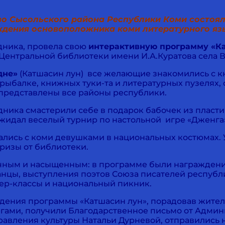
ово Сысольского района Республики Коми состоя
ждения основоположника коми литературного язы
дника, провела свою
интерактивную программу «К
с Центральной библиотеки имени И.А.Куратова села
дне»
(Катшасин лун) все желающие знакомились с к
 рыбалке, книжных туки-та и литературных пузелях
 представлены все районы республики.
дника смастерили себе в подарок бабочек из пласти
идал веселый турнир по настольной игре «Дженга»,
ались с коми девушками в национальных костюмах.
ризы от библиотеки.
ечным и насыщенным: в программе были
награждени
танцы, выступления поэтов Союза писателей респуб
ер-классы и национальный пикник.
дения программы «Катшасин лун», порадовав жителе
егами, получили Благодарственное письмо от Адми
равления культуры Натальи Дурневой, отправились 