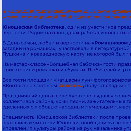
8 июля 2018 года в старинном коми селе Курат
муза», посвященной 179-й годовщине со дня ро
Юношеская библиотека,
один из участников праз
верности. Рядом на площадках работали коллеги 
В День семьи, любви и верности на
«Ромашковом 
загадки на ромашках, участвовали в литературной
Пушкина и краеведческую карту, на которой были
На мастер-классе «Волшебная бабочка» гости праз
приготовили ромашки из бумаги. Любителей игр ож
Все гости площадки «Катшасин лун» фотографиров
ВКонтакте с хэштегом
#юношка
,
получат сладкие п
Праздничный день в селе Куратово выдался солн
коллективов района, коми песни, зажигательные 
сделанных с любовью народными умельцами, маст
Специалисты Юношеской библиотеки
после прове
оказались и читатели Юношки, пообщались с колл
Управления культуры района из рук начальника уп