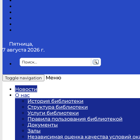
Канал
Youtube
ТикТок
RSS
Telegram
Карта
сайта
Канал
RUTUBE
Пятница,
7 августа 2026 г.
Меню
Toggle navigation
Новости
О нас
История библиотеки
Структура библиотеки
Услуги библиотеки
Правила пользования библиотекой
Документы
Залы
Независимая оценка качества условий ок