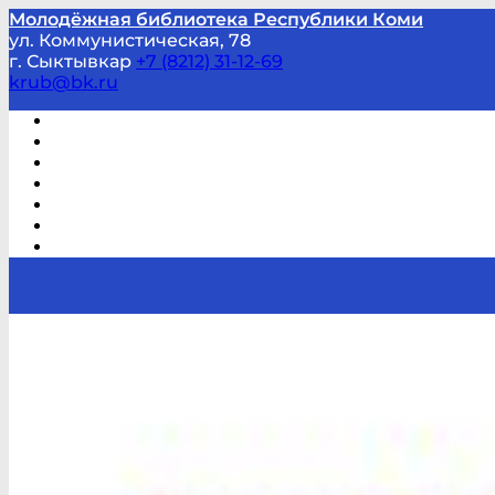
Молодёжная библиотека Республики Коми
ул. Коммунистическая, 78
г. Сыктывкар
+7 (8212) 31-12-69
krub@bk.ru
Виртуальная справка
В помощь студенту и школьнику
Виртуальные выставки
Мероприятия по заявкам
Часто задаваемые вопросы
Обратная связь
Отзывы